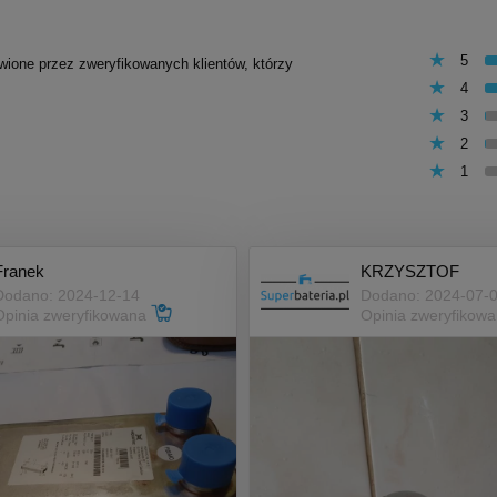
5
awione przez zweryfikowanych klientów, którzy
4
3
2
1
Franek
KRZYSZTOF
Dodano: 2024-12-14
Dodano: 2024-07-
Opinia zweryfikowana
Opinia zweryfikow