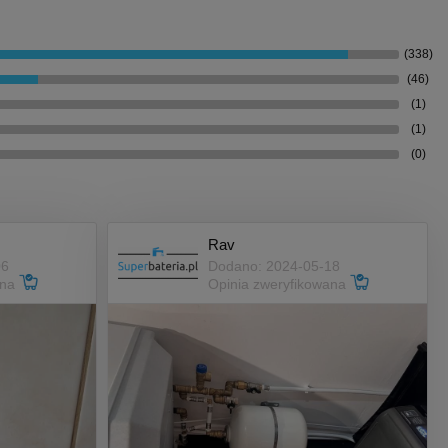
(338)
(46)
(1)
(1)
(0)
Rav
06
Dodano: 2024-05-18
ana
Opinia zweryfikowana