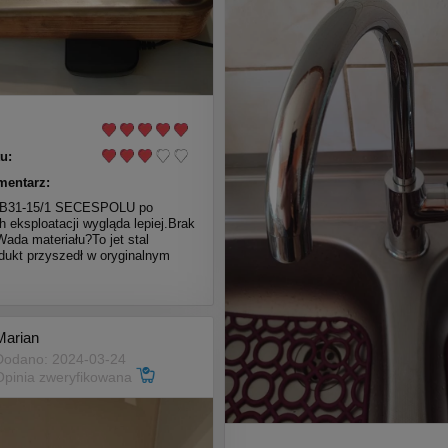
u:
mentarz:
LB31-15/1 SECESPOLU po
ch eksploatacji wygląda lepiej.Brak
Wada materiału?To jet stal
dukt przyszedł w oryginalnym
Marian
Dodano: 2024-03-24
Opinia zweryfikowana