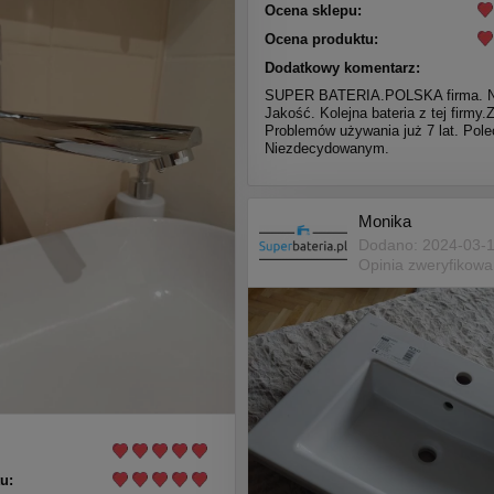
Ocena sklepu:
Ocena produktu:
Dodatkowy komentarz:
SUPER BATERIA.POLSKA firma. N
Jakość. Kolejna bateria z tej firmy.
Problemów używania już 7 lat. Pol
Niezdecydowanym.
Monika
Dodano: 2024-03-
Opinia zweryfikow
u: