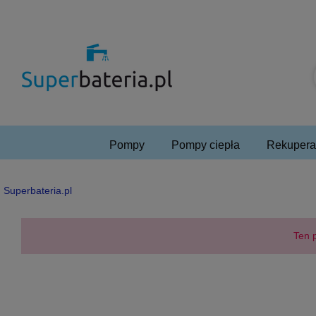
Pompy
Pompy ciepła
Rekuperac
Superbateria.pl
Ten p