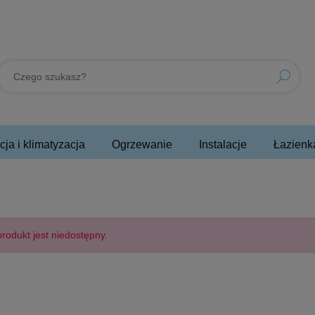
ja i klimatyzacja
Ogrzewanie
Instalacje
Łazienk
rodukt jest niedostępny.