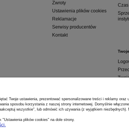
Zwroty
Czas 
Ustawienia plików cookies
Sprz
Reklamacje
insty
Serwisy producentów
Kontakt
Twoje
Logow
Prze
Twoj
ętać Twoje ustawienia, prezentować spersonalizowane treści i reklamy oraz 
wania sposobu korzystania z naszej strony internetowej. Domyślnie włączone 
aakceptuj wszystkie", lub odmówić ich używania (z wyjątkiem niezbędnych). 
 "Ustawienia plików cookies" na dole strony.
ci.