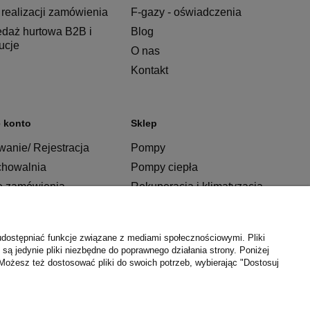
realizacji zamówienia
F-gazy - oświadczenia
edaż hurtowa B2B i
Blog
tucje
O nas
Kontakt
 konto
Sklep
anie/ Rejestracja
Pompy
chowalnia
Pompy ciepła
e zamówienia
Rekuperacja i klimatyzacja
Ogrzewanie
Instalacje
udostępniać funkcje związane z mediami społecznościowymi. Pliki
Łazienka
są jedynie pliki niezbędne do poprawnego działania strony. Poniżej
Możesz też dostosować pliki do swoich potrzeb, wybierając "Dostosuj
Kuchnia
Producenci