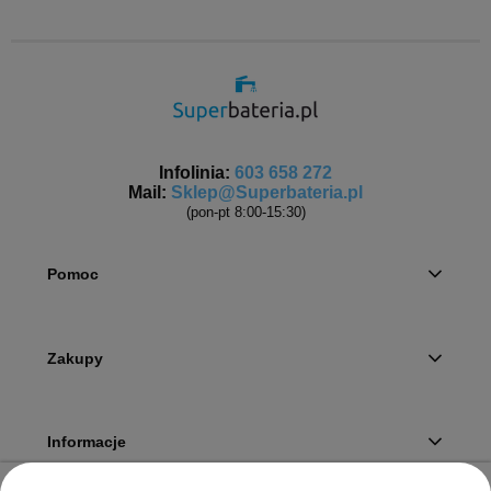
Infolinia:
603 658 272
Mail:
Sklep@Superbateria.pl
(pon-pt 8:00-15:30)
Pomoc
Zakupy
Informacje