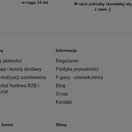
w ciągu 14 dni
W razie potrzeby skontaktuj się
z nami :)
py
Informacje
 płatności
Regulamin
je i koszty dostawy
Polityka prywatności
realizacji zamówienia
F-gazy - oświadczenia
edaż hurtowa B2B i
Blog
tucje
O nas
Kontakt
 konto
Sklep