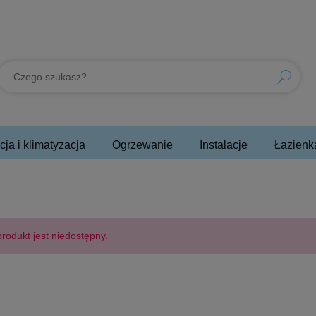
ja i klimatyzacja
Ogrzewanie
Instalacje
Łazienk
rodukt jest niedostępny.