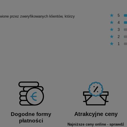
5
awione przez zweryfikowanych klientów, którzy
4
3
2
1
Atrakcyjne ceny
Dogodne formy
płatności
Najniższe ceny online - sprawdź