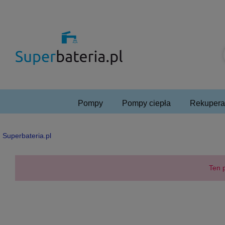
Pompy
Pompy ciepła
Rekuperac
Superbateria.pl
Ten p