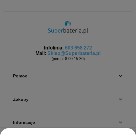
Infolinia:
603 658 272
Mail:
Sklep@Superbateria.pl
(pon-pt 8:00-15:30)
Pomoc
Zakupy
Informacje