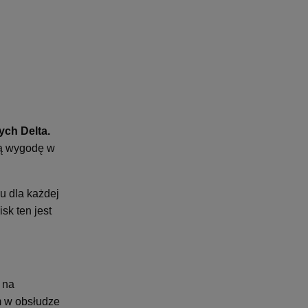
5
ch Delta.
ną wygodę w
u dla każdej
sk ten jest
 na
m w obsłudze