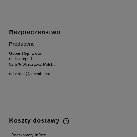
Bezpieczeństwo
Producent
Geberit Sp. z o.o.
ul. Postępu 1
02-676 Warszawa, Polska
geberit.pl@geberit.com
Koszty dostawy
Paczkomaty InPost
Cena nie zawiera ewentualnych