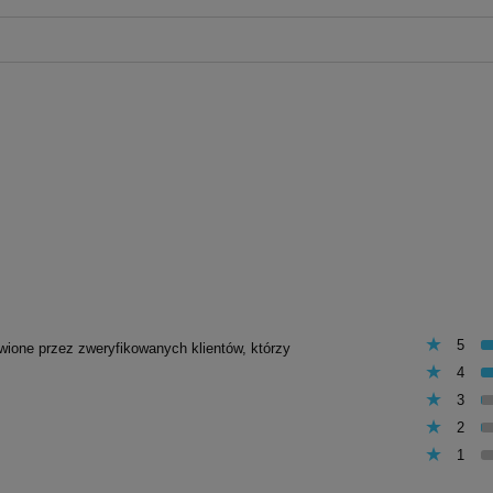
5
awione przez zweryfikowanych klientów, którzy
4
3
2
1