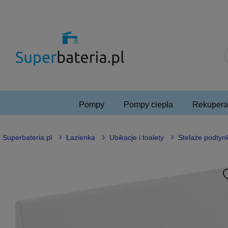
Pompy
Pompy ciepła
Rekuperac
Superbateria.pl
Łazienka
Ubikacje i toalety
Stelaże podtynk