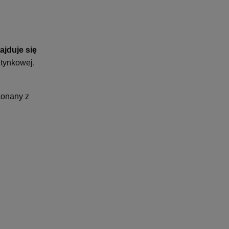
ajduje się
dtynkowej.
konany z