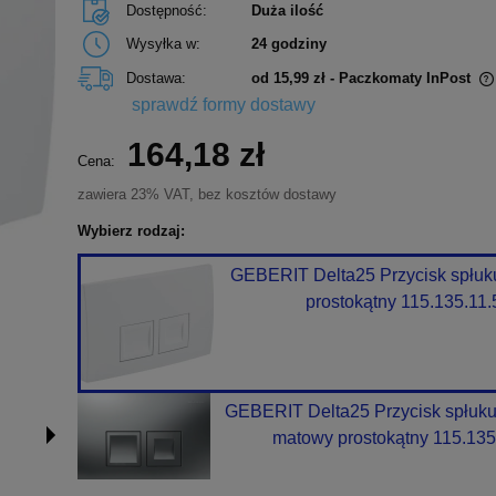
Dostępność:
Duża ilość
Wysyłka w:
24 godziny
Dostawa:
od 15,99 zł
- Paczkomaty InPost
sprawdź formy dostawy
Cena nie zawiera ewentualnych kosztów
164,18 zł
płatności
Cena:
zawiera 23% VAT, bez kosztów dostawy
Wybierz rodzaj:
GEBERIT Delta25 Przycisk spłuku
prostokątny 115.135.11.
GEBERIT Delta25 Przycisk spłuku
matowy prostokątny 115.135