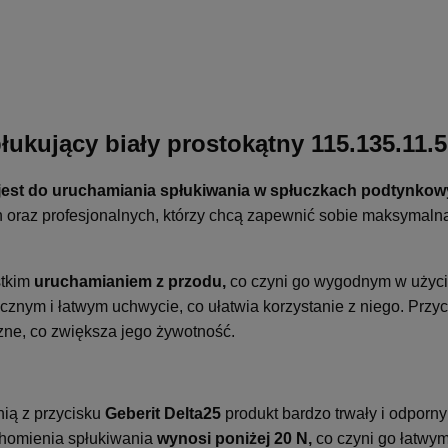
łukujący biały prostokątny 115.135.11.
jest do uruchamiania spłukiwania w spłuczkach podtynkowy
h oraz profesjonalnych, którzy chcą zapewnić sobie maksymal
tkim
uruchamianiem z przodu,
co czyni go wygodnym w użyci
znym i łatwym uchwycie, co ułatwia korzystanie z niego. Przyci
zne, co zwiększa jego żywotność.
ią z przycisku
Geberit Delta25
produkt bardzo trwały i odporny
chomienia spłukiwania
wynosi poniżej 20 N,
co czyni go łatwy