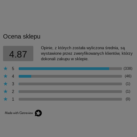
Ocena sklepu
Opinie, z których została wyliczona średnia, są
4.87
wystawione przez zweryfikowanych klientów, którzy
dokonali zakupu w sklepie.
5
(338)
4
(46)
3
(1)
2
(1)
1
(0)