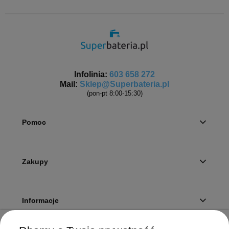
Infolinia:
603 658 272
Mail:
Sklep@Superbateria.pl
(pon-pt 8:00-15:30)
Pomoc
Zakupy
Informacje