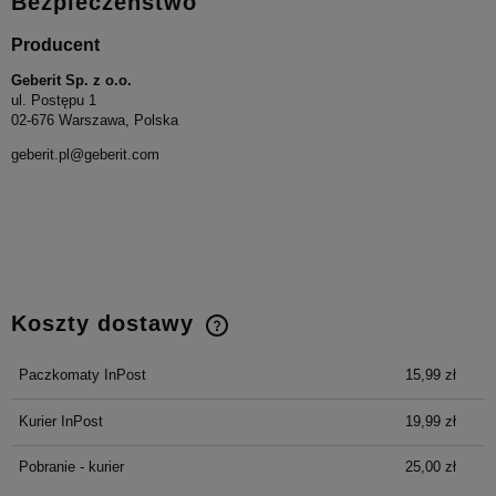
Bezpieczeństwo
Producent
Geberit Sp. z o.o.
ul. Postępu 1
02-676 Warszawa, Polska
geberit.pl@geberit.com
Koszty dostawy
Cena nie zawiera ewentualnych kosztów płatności
Paczkomaty InPost
15,99 zł
Kurier InPost
19,99 zł
Pobranie - kurier
25,00 zł