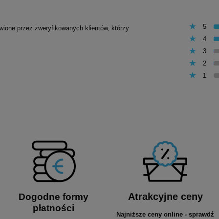
5
awione przez zweryfikowanych klientów, którzy
4
3
2
1
Atrakcyjne ceny
Dogodne formy
płatności
Najniższe ceny online - sprawdź