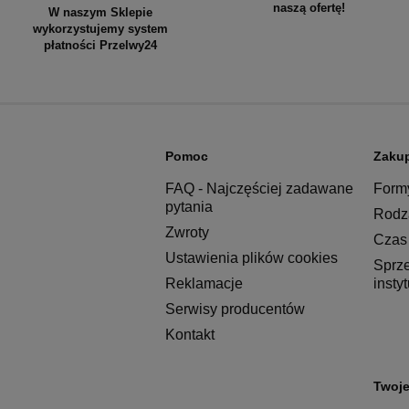
naszą ofertę!
W naszym Sklepie
wykorzystujemy system
płatności Przelwy24
Pomoc
Zaku
FAQ - Najczęściej zadawane
Formy
pytania
Rodza
Zwroty
Czas 
Ustawienia plików cookies
Sprz
Reklamacje
insty
Serwisy producentów
Kontakt
Twoje