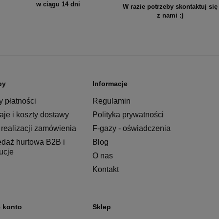
w ciągu 14 dni
W razie potrzeby skontaktuj się
z nami :)
py
Informacje
 płatności
Regulamin
je i koszty dostawy
Polityka prywatności
realizacji zamówienia
F-gazy - oświadczenia
edaż hurtowa B2B i
Blog
tucje
O nas
Kontakt
 konto
Sklep