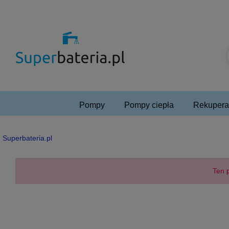
Pompy
Pompy ciepła
Rekuperac
Superbateria.pl
Ten p