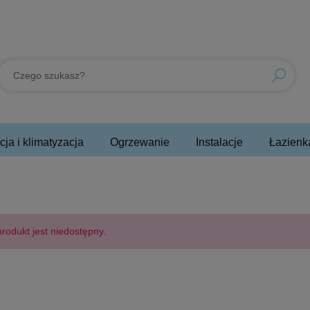
ja i klimatyzacja
Ogrzewanie
Instalacje
Łazienk
rodukt jest niedostępny.