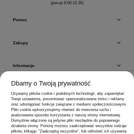
(pon-pt 8:00-15:30)
Pomoc
Zakupy
Informacje
Dbamy o Twoją prywatność
Twoje konto
Używamy plików cookie i podobnych technologii, aby zapamiętać
Twoje ustawienia, prezentować spersonalizowane treści i reklamy
oraz udostępniać funkcje związane z mediami społecznościowymi.
Pliki cookie wykorzystujemy również do mierzenia ruchu i
Sklep
analizowania sposobu korzystania z naszej strony internetowej.
Domyślnie włączone są jedynie pliki niezbędne do poprawnego
działania strony. Poniżej możesz zaakceptować wszystkie rodzaje
plików, klikając "Zaakceptuj wszystkie", lub odmówić ich używania