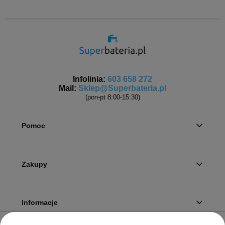
Infolinia:
603 658 272
Mail:
Sklep@Superbateria.pl
(pon-pt 8:00-15:30)
Pomoc
Zakupy
Informacje