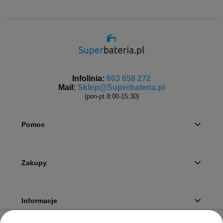
Infolinia:
603 658 272
Mail:
Sklep@Superbateria.pl
(pon-pt 8:00-15:30)
Pomoc
Zakupy
Informacje