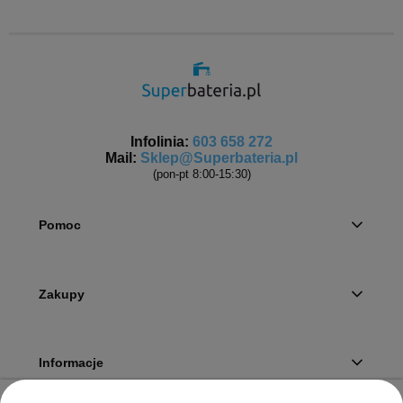
Infolinia:
603 658 272
Mail:
Sklep@Superbateria.pl
(pon-pt 8:00-15:30)
Pomoc
Zakupy
Informacje