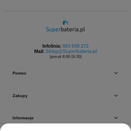
Infolinia:
603 658 272
Mail:
Sklep@Superbateria.pl
(pon-pt 8:00-15:30)
Pomoc
Zakupy
Informacje