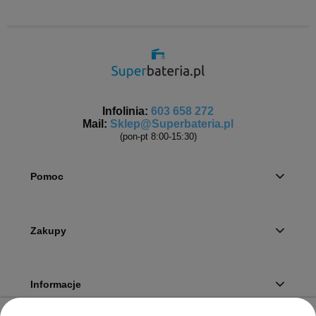
Infolinia:
603 658 272
Mail:
Sklep@Superbateria.pl
(pon-pt 8:00-15:30)
Pomoc
Zakupy
Informacje