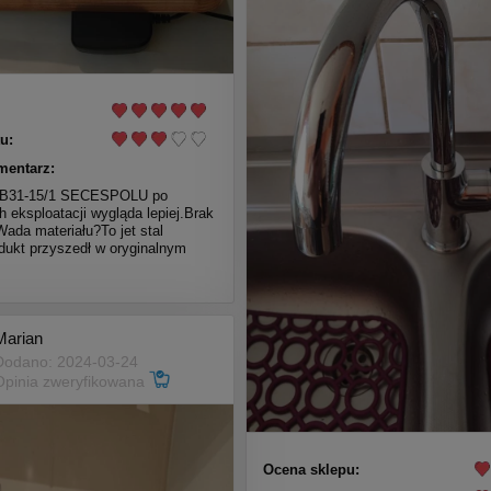
u:
mentarz:
LB31-15/1 SECESPOLU po
ch eksploatacji wygląda lepiej.Brak
Wada materiału?To jet stal
dukt przyszedł w oryginalnym
Marian
Dodano: 2024-03-24
Opinia zweryfikowana
Ocena sklepu: