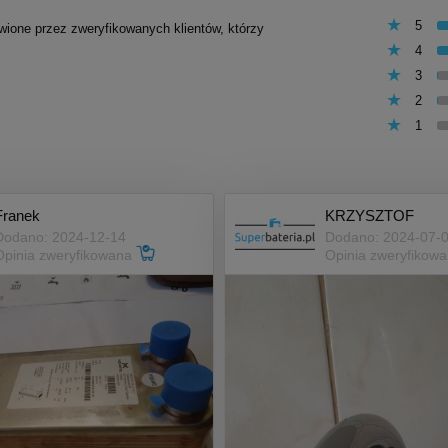
5
awione przez zweryfikowanych klientów, którzy
4
3
2
1
Franek
KRZYSZTOF
Dodano: 2024-12-14
Dodano: 2024-07-
Opinia zweryfikowana
Opinia zweryfikow