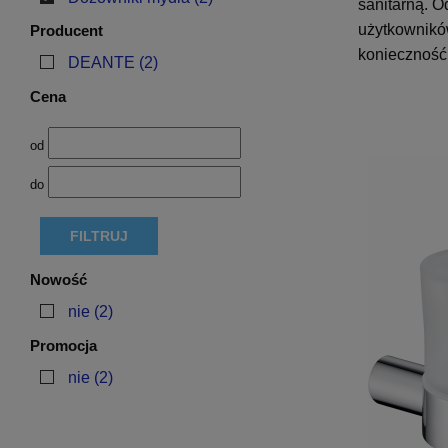
sanitarną. O
użytkowników
Producent
konieczność 
DEANTE
(2)
Cena
od
do
FILTRUJ
Nowość
nie
(2)
Promocja
nie
(2)