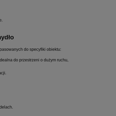
e.
mydło
pasowanych do specyfiki obiektu:
idealna do przestrzeni o dużym ruchu,
cji.
delach.