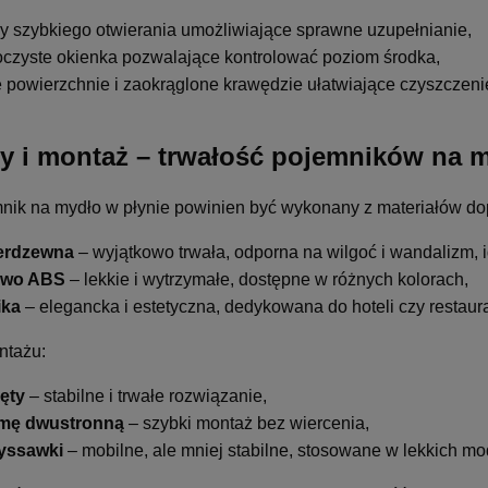
y szybkiego otwierania umożliwiające sprawne uzupełnianie,
oczyste okienka pozwalające kontrolować poziom środka,
e powierzchnie i zaokrąglone krawędzie ułatwiające czyszczeni
ły i montaż – trwałość pojemników na 
nik na mydło w płynie powinien być wykonany z materiałów do
ierdzewna
– wyjątkowo trwała, odporna na wilgoć i wandalizm, 
ywo ABS
– lekkie i wytrzymałe, dostępne w różnych kolorach,
ika
– elegancka i estetyczna, dedykowana do hoteli czy restaura
ntażu:
ęty
– stabilne i trwałe rozwiązanie,
śmę dwustronną
– szybki montaż bez wiercenia,
yssawki
– mobilne, ale mniej stabilne, stosowane w lekkich mo