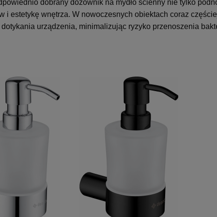
dpowiednio dobrany dozownik na mydło ścienny nie tylko podnos
 i estetykę wnętrza. W nowoczesnych obiektach coraz częściej 
dotykania urządzenia, minimalizując ryzyko przenoszenia bakte