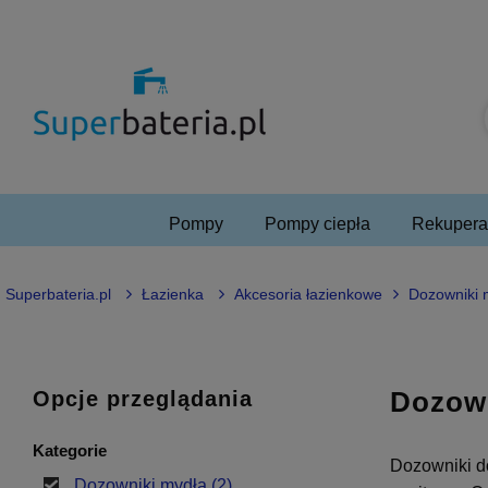
Pompy
Pompy ciepła
Rekuperac
Superbateria.pl
Łazienka
Akcesoria łazienkowe
Dozowniki 
Dozown
Opcje przeglądania
Kategorie
Dozowniki d
Dozowniki mydła
(2)