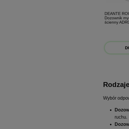
DEANTE RO
Dozownik my
ścienny ADR
D
Rodzaje
Wybór odpow
Dozow
ruchu.
Dozow