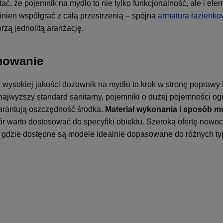
ać, że pojemnik na mydło to nie tylko funkcjonalność, ale i e
nien współgrać z całą przestrzenią – spójna
armatura łazienk
orzą jednolitą aranżację.
owanie
 wysokiej jakości dozownik na mydło to krok w stronę poprawy
ajwyższy standard sanitarny, pojemniki o dużej pojemności ogr
rantują oszczędność środka.
Materiał wykonania i sposób mo
ór warto dostosować do specyfiki obiektu. Szeroką ofertę now
, gdzie dostępne są modele idealnie dopasowane do różnych ty