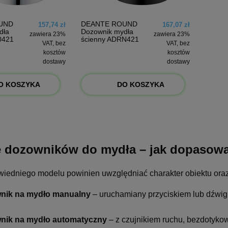
UND
DEANTE ROUND
157,74 zł
167,07 zł
dła
Dozownik mydła
zawiera 23%
zawiera 23%
0421
ścienny ADRN421
VAT, bez
VAT, bez
kosztów
kosztów
dostawy
dostawy
O KOSZYKA
DO KOSZYKA
 dozowników do mydła – jak dopasować
iedniego modelu powinien uwzględniać charakter obiektu oraz
nik na mydło manualny
– uruchamiany przyciskiem lub dźwig
nik na mydło automatyczny
– z czujnikiem ruchu, bezdotykowy