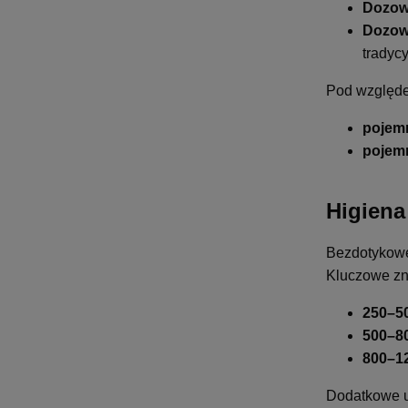
Dozown
Dozown
tradyc
Pod względe
pojemn
pojemn
Higiena
Bezdotykowe
Kluczowe zn
250–5
500–8
800–1
Dodatkowe ud