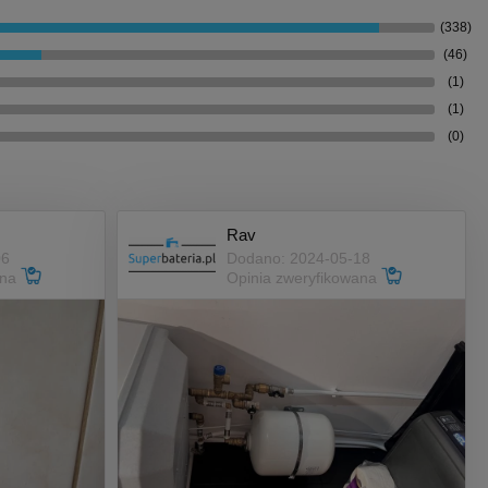
(338)
(46)
(1)
(1)
(0)
Rav
06
Dodano: 2024-05-18
ana
Opinia zweryfikowana