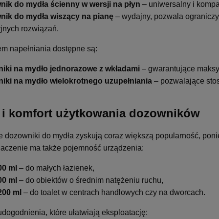
ik do mydła ścienny w wersji na płyn
– uniwersalny i kompa
ik do mydła wiszący na pianę
– wydajny, pozwala ograniczy
yjnych rozwiązań.
m napełniania dostępne są:
iki na mydło jednorazowe z wkładami
– gwarantujące maksy
iki na mydło wielokrotnego uzupełniania
– pozwalające stos
 i komfort użytkowania dozowników
 dozowniki do mydła zyskują coraz większą popularność, poni
aczenie ma także pojemność urządzenia:
00 ml
– do małych łazienek,
00 ml
– do obiektów o średnim natężeniu ruchu,
200 ml
– do toalet w centrach handlowych czy na dworcach.
ogodnienia, które ułatwiają eksploatację: