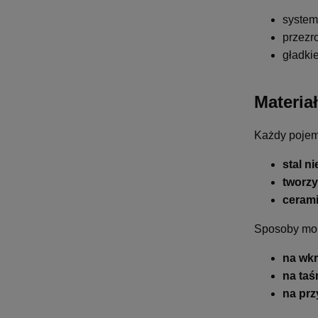
system
przezr
gładki
Materia
Każdy pojem
stal n
tworz
ceram
Sposoby mo
na wkr
na ta
na prz