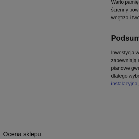
Warto pamięt
ścienny powi
wnętrza i tw
Podsum
Inwestycja w
zapewniają n
pianowe gwa
dlatego wyb
instalacyjna
Ocena sklepu