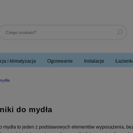
ja i klimatyzacja
Ogrzewanie
Instalacje
Łazienk
mydła
iki do mydła
o mydła to jeden z podstawowych elementów wyposażenia, bez k