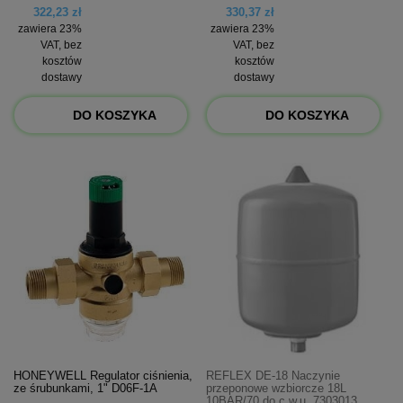
322,23 zł
330,37 zł
zawiera 23%
zawiera 23%
VAT, bez
VAT, bez
kosztów
kosztów
dostawy
dostawy
DO KOSZYKA
DO KOSZYKA
HONEYWELL Regulator ciśnienia,
REFLEX DE-18 Naczynie
ze śrubunkami, 1" D06F-1A
przeponowe wzbiorcze 18L
10BAR/70 do c.w.u. 7303013