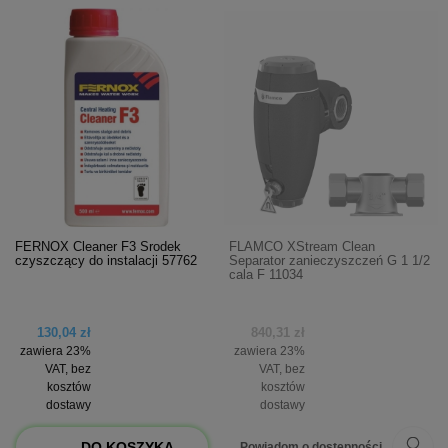
FERNOX Cleaner F3 Środek
FLAMCO XStream Clean
czyszczący do instalacji 57762
Separator zanieczyszczeń G 1 1/2
cala F 11034
130,04 zł
840,31 zł
zawiera 23%
zawiera 23%
VAT, bez
VAT, bez
kosztów
kosztów
dostawy
dostawy
DO KOSZYKA
Powiadom o dostępności