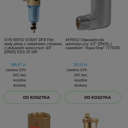
SYR RATIO START DFR Filtr
AFRISO Odpowietrznik
wody pitnej z reduktorem ciśnienia,
automatyczny 1/2" (DN15) z
z płukaniem wstecznym 3/4"
zaworkiem "Aqua-Stop" 7775300
(DN20) 5315.20.100
368,07 zł
52,93 zł
zawiera 23%
zawiera 23%
VAT, bez
VAT, bez
kosztów
kosztów
dostawy
dostawy
DO KOSZYKA
DO KOSZYKA