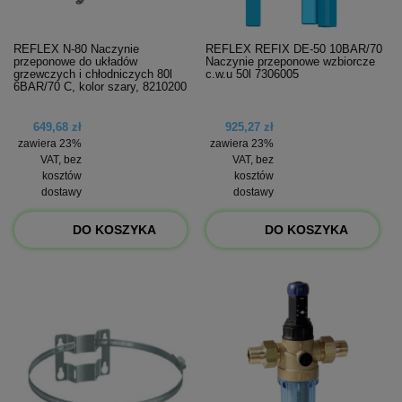
REFLEX N-80 Naczynie
REFLEX REFIX DE-50 10BAR/70
przeponowe do układów
Naczynie przeponowe wzbiorcze
grzewczych i chłodniczych 80l
c.w.u 50l 7306005
6BAR/70 C, kolor szary, 8210200
649,68 zł
925,27 zł
zawiera 23%
zawiera 23%
VAT, bez
VAT, bez
kosztów
kosztów
dostawy
dostawy
DO KOSZYKA
DO KOSZYKA