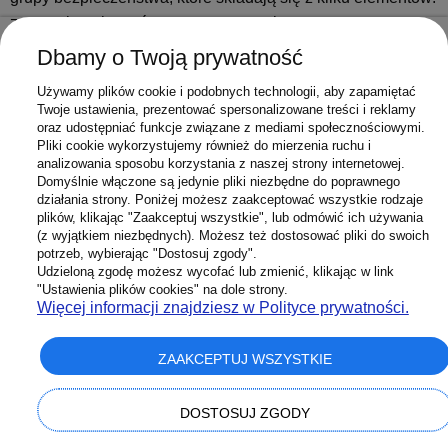
zaworu bezpieczeństwa, manometru i automatycznego
odpowietrznika. Takie rozwiązanie nie tylko chroni przed
Dbamy o Twoją prywatność
nadmiernym ciśnieniem, ale umożliwia stałą kontrolę
Używamy plików cookie i podobnych technologii, aby zapamiętać
parametrów pracy instalacji oraz automatyczne usuwanie
Twoje ustawienia, prezentować spersonalizowane treści i reklamy
powietrza.
oraz udostępniać funkcje związane z mediami społecznościowymi.
Pliki cookie wykorzystujemy również do mierzenia ruchu i
Zawory schładzające
analizowania sposobu korzystania z naszej strony internetowej.
Domyślnie włączone są jedynie pliki niezbędne do poprawnego
działania strony. Poniżej możesz zaakceptować wszystkie rodzaje
Kotły na paliwo stałe wymagają szczególnej ochrony przed
plików, klikając "Zaakceptuj wszystkie", lub odmówić ich używania
przegrzaniem. Zawory schładzające otwierają dopływ
(z wyjątkiem niezbędnych). Możesz też dostosować pliki do swoich
potrzeb, wybierając "Dostosuj zgody".
zimnej wody, gdy temperatura wody w kotle przekroczy
Udzieloną zgodę możesz wycofać lub zmienić, klikając w link
bezpieczny poziom, skutecznie obniżając ją i zapobiegając
"Ustawienia plików cookies" na dole strony.
uszkodzeniu kotła.
Więcej informacji znajdziesz w Polityce prywatności.
ZAAKCEPTUJ WSZYSTKIE
Zabezpieczenia instalacji wodnej
DOSTOSUJ ZGODY
Instalacje wodne są równie ważnym elementem systemów
grzewczych, wymagającym odpowiednich zabezpieczeń.