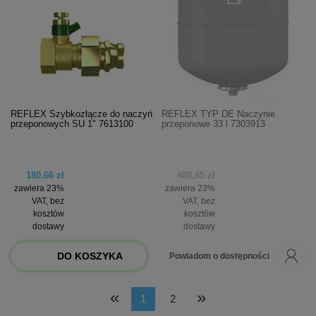
REFLEX Szybkozłącze do naczyń
REFLEX TYP DE Naczynie
przeponowych SU 1" 7613100
przeponowe 33 l 7303913
180,66 zł
488,85 zł
zawiera 23%
zawiera 23%
VAT, bez
VAT, bez
kosztów
kosztów
dostawy
dostawy
DO KOSZYKA
Powiadom o dostępności
«
»
1
2