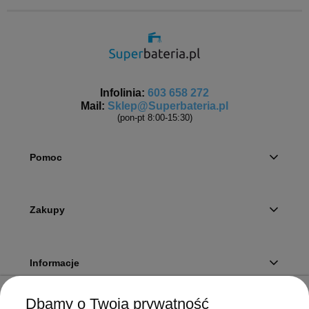
Infolinia:
603 658 272
Mail:
Sklep@Superbateria.pl
(pon-pt 8:00-15:30)
Pomoc
Zakupy
Informacje
Dbamy o Twoją prywatność