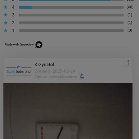
4
(46)
3
(1)
2
(1)
1
(0)
Krzysztof
Dodano: 2025-02-24
Opinia zweryfikowana