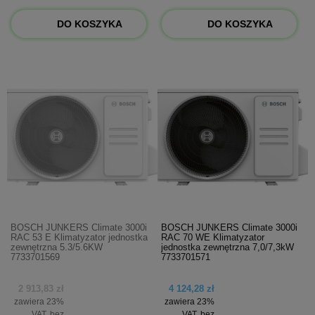
DO KOSZYKA
DO KOSZYKA
BOSCH JUNKERS Climate 3000i
BOSCH JUNKERS Climate 3000i
RAC 53 E Klimatyzator jednostka
RAC 70 WE Klimatyzator
zewnętrzna 5.3/5.6KW
jednostka zewnętrzna 7,0/7,3kW
7733701569
7733701571
2 913,83 zł
4 124,28 zł
zawiera 23%
zawiera 23%
VAT, bez
VAT, bez