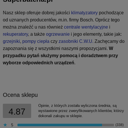
Nasz sklep oferuje dobrej jakości
klimatyzatory
pochodzące
od uznanych producentów, m.in. firmy Bosch. Oprócz tego
można znaleźć u nas również
centrale wentylacyjne
i
rekuperatory
, a także
ogrzewanie
i jego elementy, takie jak:
grzejniki
,
pompy ciepła
czy
zasobniki C.W.U.
Zachęcamy do
zapoznania się z wszystkimi naszymi propozycjami.
W
przypadku pytań służymy pomocą i
doradztwem przy
wyborze odpowiednich urządzeń
.
Ocena sklepu
Opinie, z których została wyliczona średnia, są
4.87
wystawione przez zweryfikowanych klientów, którzy
dokonali zakupu w sklepie.
5
(338)