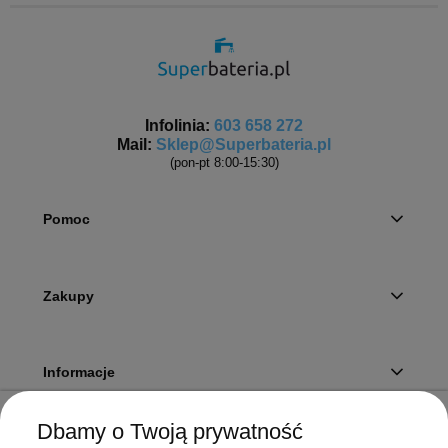
Infolinia:
603 658 272
Mail:
Sklep@Superbateria.pl
(pon-pt 8:00-15:30)
Pomoc
Zakupy
Informacje
Dbamy o Twoją prywatność