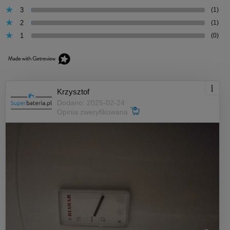
3
(1)
2
(1)
1
(0)
Krzysztof
Dodano: 2025-02-24
Opinia zweryfikowana