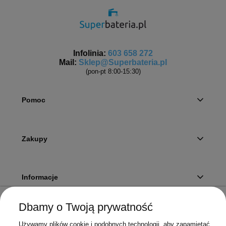
Infolinia:
603 658 272
Mail:
Sklep@Superbateria.pl
(pon-pt 8:00-15:30)
Pomoc
Zakupy
Informacje
Dbamy o Twoją prywatność
Twoje konto
Używamy plików cookie i podobnych technologii, aby zapamiętać