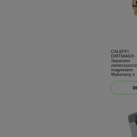
CALEFFI
DIRTMAG® -
Separator
zanieczyszcz
magnesem.
Wykonany z
kompozytu 1
545306
D