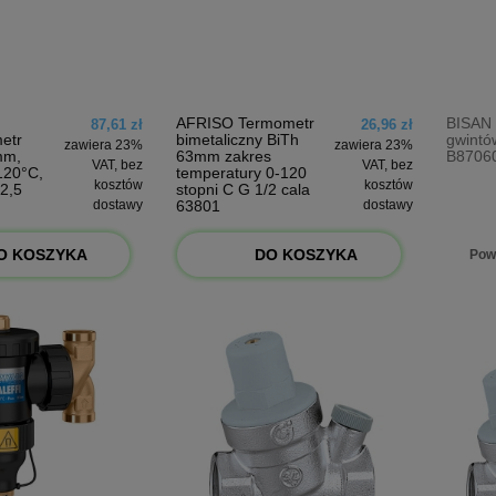
AFRISO Termometr
BISAN 
87,61 zł
26,96 zł
etr
bimetaliczny BiTh
gwintó
zawiera 23%
zawiera 23%
mm,
63mm zakres
B8706
VAT, bez
VAT, bez
120°C,
temperatury 0-120
kosztów
kosztów
 2,5
stopni C G 1/2 cala
dostawy
63801
dostawy
O KOSZYKA
DO KOSZYKA
Pow