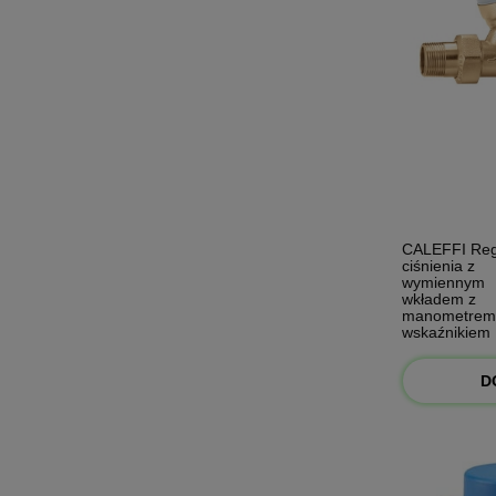
CALEFFI Reg
ciśnienia z
wymiennym
wkładem z
manometrem
wskaźnikiem
nastawy 1" 
D