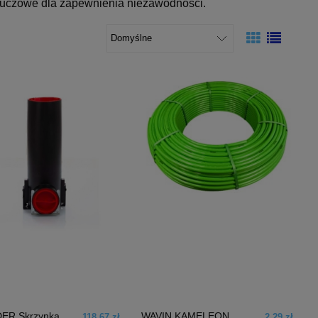
luczowe dla zapewnienia niezawodności.
ER Skrzynka
WAVIN KAMELEON
118,67 zł
2,29 zł