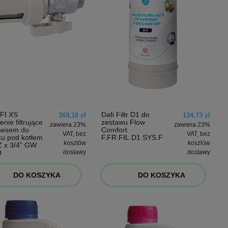
FI XS
Dafi Filtr D1 do
369,18 zł
134,73 zł
nie filtrujące
zestawu Flow
zawiera 23%
zawiera 23%
nesem do
Comfort
VAT, bez
VAT, bez
u pod kotłem
F.FR.FIL.D1.SYS.F
kosztów
kosztów
Z x 3/4” GW
0
dostawy
dostawy
DO KOSZYKA
DO KOSZYKA