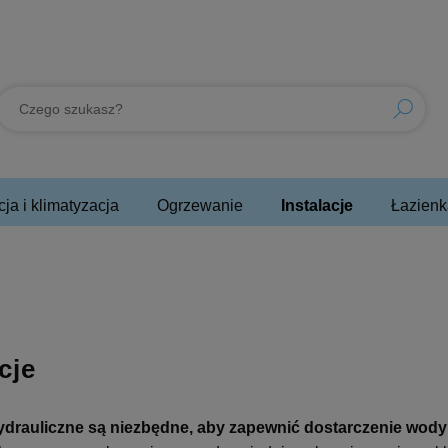
ja i klimatyzacja
Ogrzewanie
Instalacje
Łazienk
cje
hydrauliczne są niezbędne, aby zapewnić dostarczenie wody