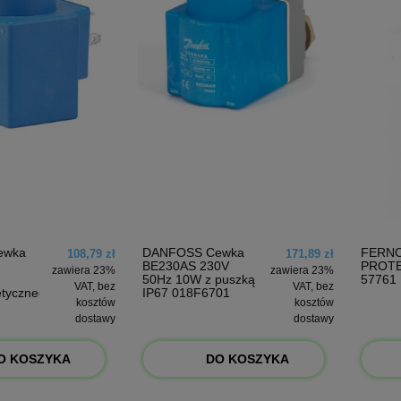
ewka
DANFOSS Cewka
FERNOX
108,79 zł
171,89 zł
BE230AS 230V
PROT
zawiera 23%
zawiera 23%
50Hz 10W z puszką
57761
VAT, bez
VAT, bez
etycznego
IP67 018F6701
kosztów
kosztów
dostawy
dostawy
O KOSZYKA
DO KOSZYKA