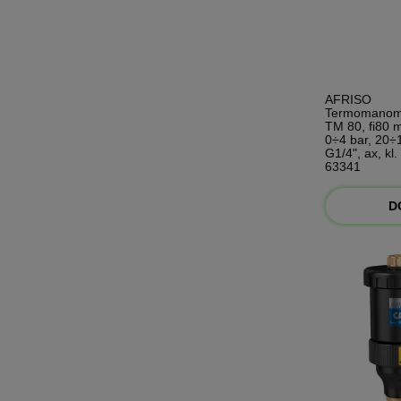
AFRISO
Termomanom
TM 80, fi80 
0÷4 bar, 20÷
G1/4", ax, kl.
63341
D