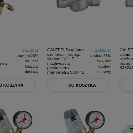
CALEFFI Regulator
CALEFF
652,20 zł
114,82 zł
ciśnienia – wersja
ciśnien
zawiera 23%
zawiera 23%
skośna 1/2". Z
skośna
VAT, bez
VAT, bez
eń z
możliwością
manom
kosztów
kosztów
przyłączenia
53324
dostawy
manometru 533441
dostawy
"
O KOSZYKA
DO KOSZYKA