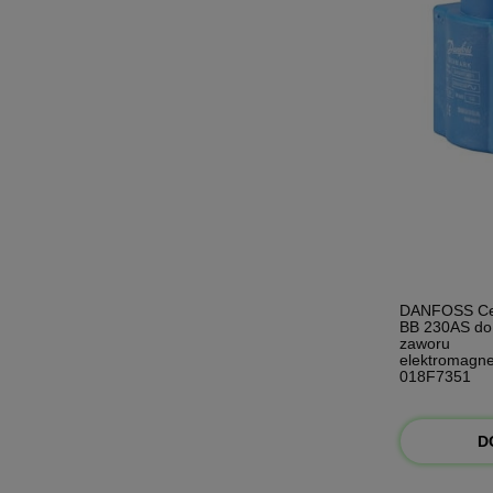
DANFOSS C
BB 230AS do
zaworu
elektromagn
018F7351
D