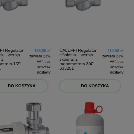
I Regulator
CALEFFI Regulator
189,86 zł
210,56 zł
ia – wersja
ciśnienia – wersja
zawiera 23%
zawiera 23%
 z
skośna, z
VAT, bez
VAT, bez
etrem 1/2"
manometrem 3/4"
kosztów
kosztów
1
533251
dostawy
dostawy
DO KOSZYKA
DO KOSZYKA