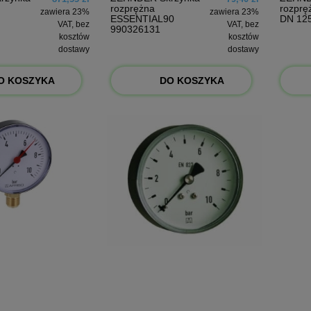
rozprężna
rozprę
zawiera 23%
zawiera 23%
ESSENTIAL90
DN 12
VAT, bez
VAT, bez
990326131
kosztów
kosztów
dostawy
dostawy
O KOSZYKA
DO KOSZYKA