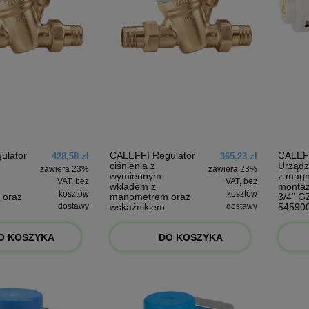
ulator
CALEFFI Regulator
CALEF
428,58 zł
365,23 zł
ciśnienia z
Urządze
zawiera 23%
zawiera 23%
wymiennym
z mag
VAT, bez
VAT, bez
wkładem z
montaż
kosztów
kosztów
 oraz
manometrem oraz
3/4” G
dostawy
wskaźnikiem
dostawy
54590
535061
nastawy 3/4"
535051
O KOSZYKA
DO KOSZYKA