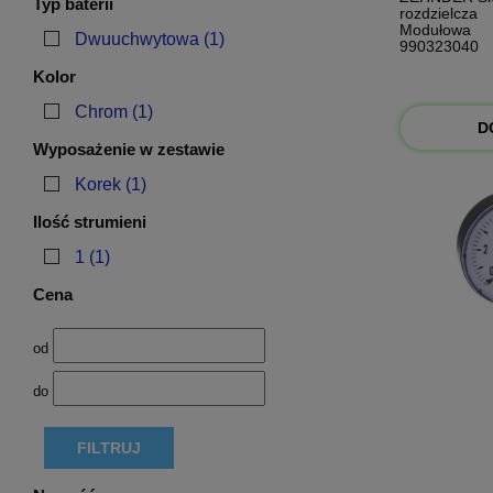
Typ baterii
rozdzielcza
Modułowa
Dwuuchwytowa
(1)
990323040
Kolor
Chrom
(1)
D
Wyposażenie w zestawie
Korek
(1)
Ilość strumieni
1
(1)
Cena
od
do
FILTRUJ