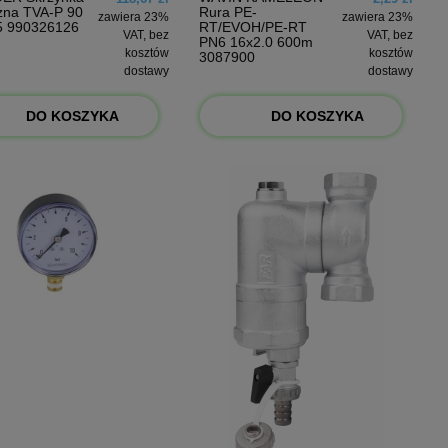
żna TVA-P 90
Rura PE-
zawiera 23%
zawiera 23%
5 990326126
RT/EVOH/PE-RT
VAT, bez
VAT, bez
PN6 16x2.0 600m
kosztów
kosztów
3087900
dostawy
dostawy
DO KOSZYKA
DO KOSZYKA