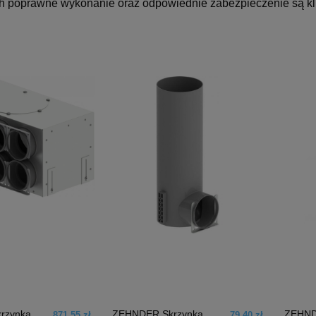
Ich poprawne wykonanie oraz odpowiednie zabezpieczenie są k
rzynka
ZEHNDER Skrzynka
ZEHND
871,55 zł
79,40 zł