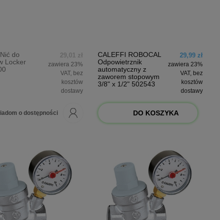
Nić do
CALEFFI ROBOCAL
29,01 zł
29,99 zł
w Locker
Odpowietrznik
zawiera 23%
zawiera 23%
00
automatyczny z
VAT, bez
VAT, bez
zaworem stopowym
kosztów
kosztów
3/8" x 1/2" 502543
dostawy
dostawy
DO KOSZYKA
iadom o dostępności