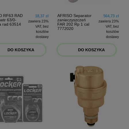
O RF63 RAD
AFRISO Separator
18,37 zł
564,73 zł
tr 63/0-
zanieczyszczeń
zawiera 23%
zawiera 23%
 rad 63514
FAR 202 Rp 1 cal
VAT, bez
VAT, bez
7772020
kosztów
kosztów
dostawy
dostawy
DO KOSZYKA
DO KOSZYKA