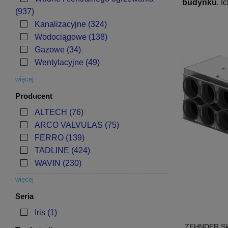
budynku
. 
(937)
Kanalizacyjne
(324)
Wodociągowe
(138)
Gazowe
(34)
Wentylacyjne
(49)
więcej
Producent
ALTECH
(76)
ARCO VALVULAS
(75)
FERRO
(139)
TADLINE
(424)
WAVIN
(230)
więcej
Seria
Iris
(1)
ZEHNDER Sk