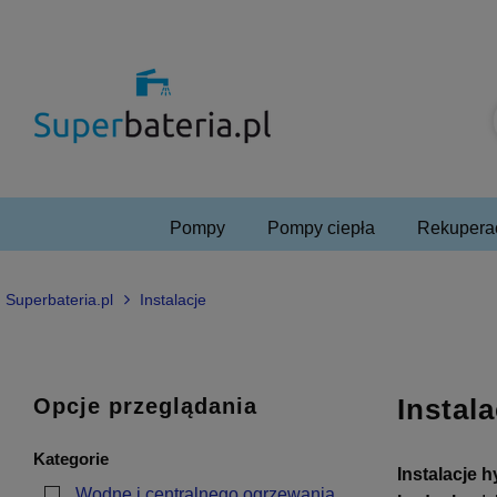
Pompy
Pompy ciepła
Rekuperac
Superbateria.pl
Instalacje
Instala
Opcje przeglądania
Kategorie
Instalacje 
Wodne i centralnego ogrzewania