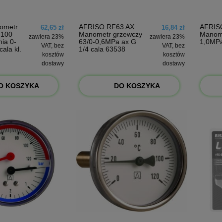
ometr
AFRISO RF63 AX
AFRIS
62,65 zł
16,84 zł
 100
Manometr grzewczy
Manome
zawiera 23%
zawiera 23%
nia 0-
63/0-0,6MPa ax G
1,0MPa
VAT, bez
VAT, bez
cala kl.
1/4 cala 63538
kosztów
kosztów
dostawy
dostawy
O KOSZYKA
DO KOSZYKA