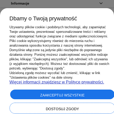
Informacje
Dbamy o Twoją prywatność
Twoje konto
Używamy plików cookie i podobnych technologii, aby zapamiętać
Twoje ustawienia, prezentować spersonalizowane treści i reklamy
oraz udostępniać funkcje związane z mediami społecznościowymi.
Pliki cookie wykorzystujemy również do mierzenia ruchu i
Sklep
analizowania sposobu korzystania z naszej strony internetowej.
Domyślnie włączone są jedynie pliki niezbędne do poprawnego
działania strony. Poniżej możesz zaakceptować wszystkie rodzaje
plików, klikając "Zaakceptuj wszystkie", lub odmówić ich używania
(z wyjątkiem niezbędnych). Możesz też dostosować pliki do swoich
potrzeb, wybierając "Dostosuj zgody".
603 658 272
Infolinia:
Udzieloną zgodę możesz wycofać lub zmienić, klikając w link
Sklep@Superbateria.pl
Mail:
"Ustawienia plików cookies" na dole strony.
(pon-pt 8:00-15:30)
Więcej informacji znajdziesz w Polityce prywatności.
ZAAKCEPTUJ WSZYSTKIE
pokaż pełną wersję strony
DOSTOSUJ ZGODY
Sklep internetowy Shoper Premium