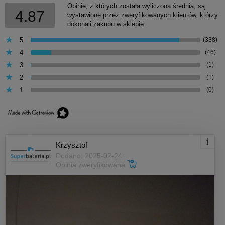
Opinie, z których została wyliczona średnia, są
4.87
wystawione przez zweryfikowanych klientów, którzy
dokonali zakupu w sklepie.
5
(338)
4
(46)
3
(1)
2
(1)
1
(0)
Krzysztof
Dodano: 2025-02-24
Opinia zweryfikowana