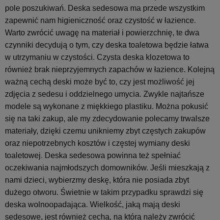
pole poszukiwań. Deska sedesowa ma przede wszystkim
zapewnić nam higieniczność oraz czystość w łazience.
Warto zwrócić uwagę na materiał i powierzchnię, te dwa
czynniki decydują o tym, czy deska toaletowa będzie łatwa
w utrzymaniu w czystości. Czysta deska klozetowa to
również brak nieprzyjemnych zapachów w łazience. Kolejną
ważną cechą deski może być to, czy jest możliwość jej
zdjęcia z sedesu i oddzielnego umycia. Zwykle najtańsze
modele są wykonane z miękkiego plastiku. Można pokusić
się na taki zakup, ale my zdecydowanie polecamy trwalsze
materiały, dzięki czemu unikniemy zbyt częstych zakupów
oraz niepotrzebnych kosztów i częstej wymiany deski
toaletowej. Deska sedesowa powinna też spełniać
oczekiwania najmłodszych domowników. Jeśli mieszkają z
nami dzieci, wybierzmy deskę, która nie posiada zbyt
dużego otworu. Świetnie w takim przypadku sprawdzi się
deska wolnoopadająca. Wielkość, jaką mają deski
sedesowe, jest również cechą, na którą należy zwrócić