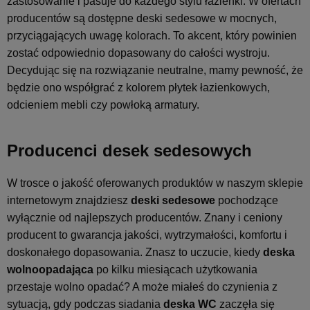
zastosowanie i pasuje do każdego stylu łazienki. W ofertach
producentów są dostępne deski sedesowe w mocnych,
przyciągających uwagę kolorach. To akcent, który powinien
zostać odpowiednio dopasowany do całości wystroju.
Decydując się na rozwiązanie neutralne, mamy pewność, że
będzie ono współgrać z kolorem płytek łazienkowych,
odcieniem mebli czy powłoką armatury.
Producenci desek sedesowych
W trosce o jakość oferowanych produktów w naszym sklepie
internetowym znajdziesz
deski sedesowe
pochodzące
wyłącznie od najlepszych producentów. Znany i ceniony
producent to gwarancja jakości, wytrzymałości, komfortu i
doskonałego dopasowania. Znasz to uczucie, kiedy
deska
wolnoopadająca
po kilku miesiącach użytkowania
przestaje wolno opadać? A może miałeś do czynienia z
sytuacją, gdy podczas siadania
deska WC
zaczęła się