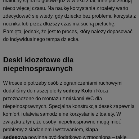
maluchy są na to gotowe już w wieku 2 lat, inne potrzebują
nieco więcej czasu. Na naukę korzystania z toalety warto
zdecydować się wtedy, gdy dziecko bez problemu korzysta z
nocnika lub przez dłuższy czas ma suchą pieluchę.
Pamiętaj jednak, że jest to proces, który należy dopasować
do indywidualnego tempa dziecka.
Deski klozetowe dla
niepełnosprawnych
W trosce o potrzeby osób z ograniczeniami ruchowymi
dodaliśmy do naszej oferty
sedesy Koło
i Roca
przeznaczone do montażu z miskami WC dla
niepełnosprawnych. Specjalna konstrukcja desek zapewnia
komfort i ułatwia samodzielne korzystanie z toalety. W
związku z tym, że osoby niepełnosprawne mogą mieć
problemy z siadaniem i wstawaniem,
klapa
sedesowa
powinna być dodatkowo wzmocniona – takie