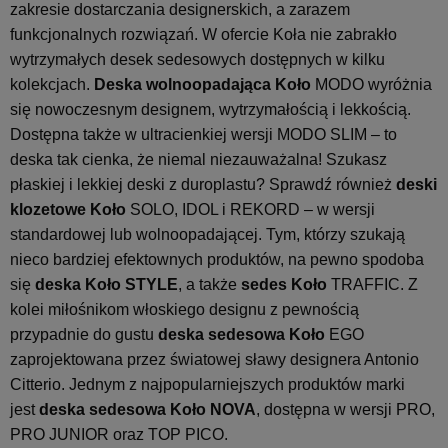
zakresie dostarczania designerskich, a zarazem
funkcjonalnych rozwiązań. W ofercie Koła nie zabrakło
wytrzymałych desek sedesowych dostępnych w kilku
kolekcjach.
Deska wolnoopadająca Koło
MODO wyróżnia
się nowoczesnym designem, wytrzymałością i lekkością.
Dostępna także w ultracienkiej wersji MODO SLIM – to
deska tak cienka, że niemal niezauważalna! Szukasz
płaskiej i lekkiej deski z duroplastu? Sprawdź również
deski
klozetowe Koło
SOLO, IDOL i REKORD – w wersji
standardowej lub wolnoopadającej. Tym, którzy szukają
nieco bardziej efektownych produktów, na pewno spodoba
się
deska Koło STYLE
, a także
sedes Koło
TRAFFIC. Z
kolei miłośnikom włoskiego designu z pewnością
przypadnie do gustu
deska sedesowa Koło
EGO
zaprojektowana przez światowej sławy designera Antonio
Citterio. Jednym z najpopularniejszych produktów marki
jest
deska sedesowa Koło NOVA
, dostępna w wersji PRO,
PRO JUNIOR oraz TOP PICO.