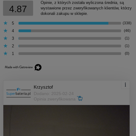
Opinie, z których została wyliczona średnia, są
4.87
wystawione przez zweryfikowanych klientów, którzy
dokonali zakupu w sklepie.
5
(338)
4
(46)
3
(1)
2
(1)
1
(0)
Krzysztof
Dodano: 2025-02-24
Opinia zweryfikowana