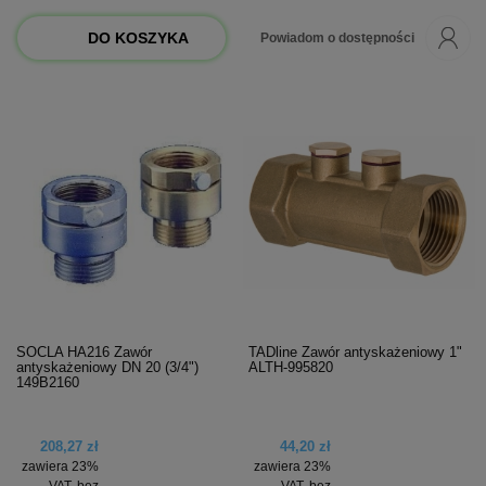
DO KOSZYKA
Powiadom o dostępności
SOCLA HA216 Zawór
TADline Zawór antyskażeniowy 1"
antyskażeniowy DN 20 (3/4")
ALTH-995820
149B2160
208,27 zł
44,20 zł
zawiera 23%
zawiera 23%
VAT, bez
VAT, bez