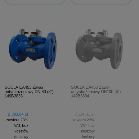
SOCLA EA453 Zawór
SOCLA EA453 Zawór
antyskażeniowy DN 80 (3")
antyskażeniowy DN100 (4")
149B3833
149B3834
2 383,84 zł
3 134,31 zł
zawiera 23%
zawiera 23%
VAT, bez
VAT, bez
kosztów
kosztów
dostawy
dostawy