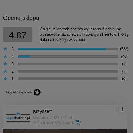
Ocena sklepu
Opinie, z których została wyliczona średnia, są
4.87
wystawione przez zweryfikowanych klientów, którzy
dokonali zakupu w sklepie.
5
(338)
4
(46)
3
(1)
2
(1)
1
(0)
Krzysztof
Dodano: 2025-02-24
Opinia zweryfikowana