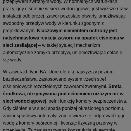
przepływem zwrotnym wody. W normalnych warunkach
pracy, gdy ciśnienie w sieci wodociągowej jest wyższe niż w
instalacji odbiorczej, zawór pozostaje otwarty, umożliwiając
swobodny przepływ wody w kierunku zgodnym z
projektowanym.
Kluczowym elementem ochrony jest
natychmiastowa reakcja zaworu na spadek ciśnienia w
sieci zasilającej
– w takiej sytuacji mechanizm
automatycznie zamyka przepływ, uniemożliwiając cofanie
się wody.
W zaworach typu BA, które oferują najwyższy poziom
bezpieczeństwa, zastosowano system trzech stref
ciśnieniowych rozdzielonych zaworami zwrotnymi.
Strefa
środkowa, utrzymywana pod ciśnieniem niższym niż w
sieci wodociągowej
, pełni funkcję komory bezpieczeństwa.
Gdy ciśnienie w sieci spada poniżej określonego poziomu,
zawór spustowy automatycznie otwiera się, odprowadzając
wodę z komory pośredniej i tworząc fizyczną przerwę w
przepływie. Ta zaawansowana konstrukcja skutecznie