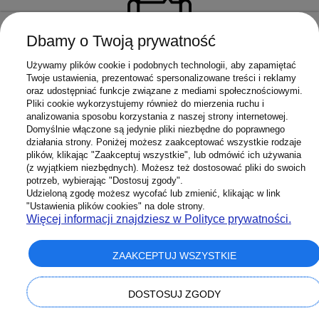
Dbamy o Twoją prywatność
Sprawna obsługa klienta
Używamy plików cookie i podobnych technologii, aby zapamiętać
Twoje ustawienia, prezentować spersonalizowane treści i reklamy
W razie potrzeby skontaktuj się z nami :)
oraz udostępniać funkcje związane z mediami społecznościowymi.
Pliki cookie wykorzystujemy również do mierzenia ruchu i
analizowania sposobu korzystania z naszej strony internetowej.
Domyślnie włączone są jedynie pliki niezbędne do poprawnego
działania strony. Poniżej możesz zaakceptować wszystkie rodzaje
plików, klikając "Zaakceptuj wszystkie", lub odmówić ich używania
(z wyjątkiem niezbędnych). Możesz też dostosować pliki do swoich
potrzeb, wybierając "Dostosuj zgody".
Udzieloną zgodę możesz wycofać lub zmienić, klikając w link
"Ustawienia plików cookies" na dole strony.
Infolinia:
603 658 272
Więcej informacji znajdziesz w Polityce prywatności.
Mail:
Sklep@Superbateria.pl
(pon-pt 8:00-15:30)
ZAAKCEPTUJ WSZYSTKIE
Pomoc
DOSTOSUJ ZGODY