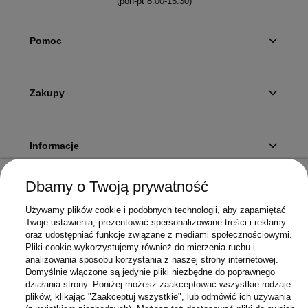
(pon-pt 8:00-15:30)
Pomoc
Zakupy
Informacje
Dbamy o Twoją prywatność
Twoje konto
Używamy plików cookie i podobnych technologii, aby zapamiętać
Twoje ustawienia, prezentować spersonalizowane treści i reklamy
oraz udostępniać funkcje związane z mediami społecznościowymi.
Pliki cookie wykorzystujemy również do mierzenia ruchu i
Sklep
analizowania sposobu korzystania z naszej strony internetowej.
Domyślnie włączone są jedynie pliki niezbędne do poprawnego
działania strony. Poniżej możesz zaakceptować wszystkie rodzaje
plików, klikając "Zaakceptuj wszystkie", lub odmówić ich używania