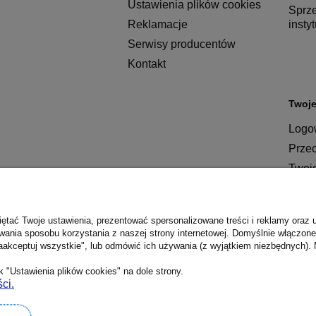
Ustawienia plików cookies
Sprz
Reklamacje
insty
Serwisy producentów
Kontakt
Twoje
Logow
Prze
Twoj
ętać Twoje ustawienia, prezentować spersonalizowane treści i reklamy oraz 
wania sposobu korzystania z naszej strony internetowej. Domyślnie włączone 
aakceptuj wszystkie", lub odmówić ich używania (z wyjątkiem niezbędnych). 
 "Ustawienia plików cookies" na dole strony.
ci.