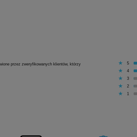
5
awione przez zweryfikowanych klientów, którzy
4
3
2
1