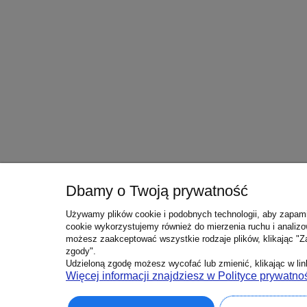
Dbamy o Twoją prywatność
Używamy plików cookie i podobnych technologii, aby zapami
cookie wykorzystujemy również do mierzenia ruchu i analizo
możesz zaakceptować wszystkie rodzaje plików, klikając "Z
zgody".
Udzieloną zgodę możesz wycofać lub zmienić, klikając w link
Więcej informacji znajdziesz w Polityce prywatnoś