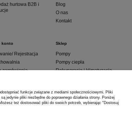
edaż hurtowa B2B i
Blog
tucje
O nas
Kontakt
 konto
Sklep
anie/ Rejestracja
Pompy
chowalnia
Pompy ciepła
e zamówienia
Rekuperacja i klimatyzacja
Ogrzewanie
Instalacje
udostępniać funkcje związane z mediami społecznościowymi. Pliki
Łazienka
są jedynie pliki niezbędne do poprawnego działania strony. Poniżej
Możesz też dostosować pliki do swoich potrzeb, wybierając "Dostosuj
Kuchnia
Producenci