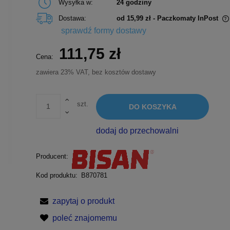
Wysyłka w:
24 godziny
Dostawa:
od 15,99 zł
- Paczkomaty InPost
sprawdź formy dostawy
Cena nie zawiera ewentualnych kosztów
111,75 zł
płatności
Cena:
zawiera 23% VAT, bez kosztów dostawy
szt.
DO KOSZYKA
dodaj do przechowalni
Producent:
Kod produktu:
B870781
zapytaj o produkt
poleć znajomemu