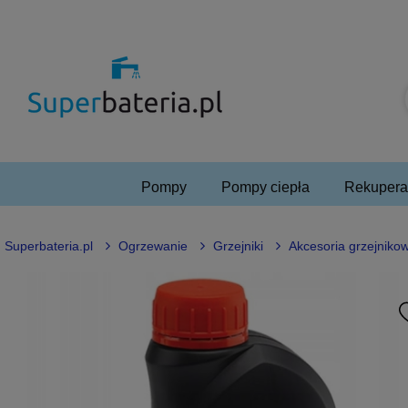
Pompy
Pompy ciepła
Rekuperac
Superbateria.pl
Ogrzewanie
Grzejniki
Akcesoria grzejniko