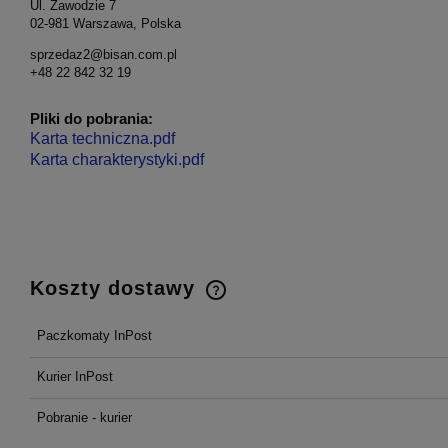
Ul. Zawodzie 7
02-981 Warszawa, Polska
sprzedaz2@bisan.com.pl
+48 22 842 32 19
Pliki do pobrania:
Karta techniczna.pdf
Karta charakterystyki.pdf
Koszty dostawy
Paczkomaty InPost
Cena nie zawiera ewentualnych
kosztów płatności
Kurier InPost
Pobranie - kurier