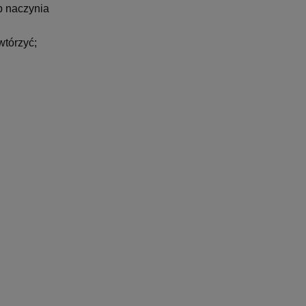
ub naczynia
wtórzyć;