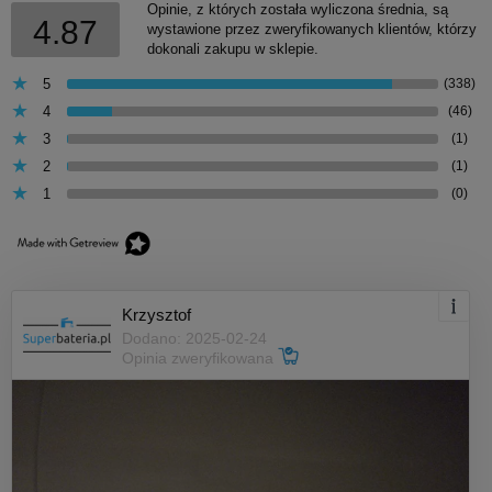
Opinie, z których została wyliczona średnia, są
4.87
wystawione przez zweryfikowanych klientów, którzy
dokonali zakupu w sklepie.
5
(338)
4
(46)
3
(1)
2
(1)
1
(0)
Krzysztof
Dodano: 2025-02-24
Opinia zweryfikowana