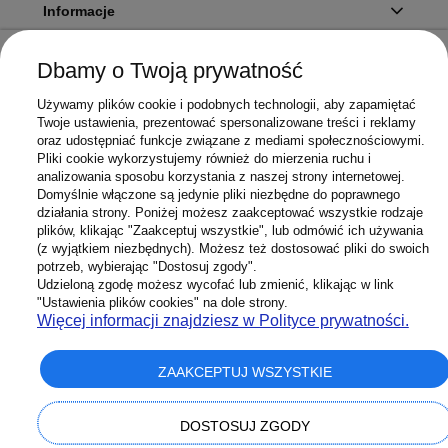
Informacje
Dbamy o Twoją prywatność
Twoje konto
Używamy plików cookie i podobnych technologii, aby zapamiętać
Twoje ustawienia, prezentować spersonalizowane treści i reklamy
oraz udostępniać funkcje związane z mediami społecznościowymi.
Pliki cookie wykorzystujemy również do mierzenia ruchu i
Sklep
analizowania sposobu korzystania z naszej strony internetowej.
Domyślnie włączone są jedynie pliki niezbędne do poprawnego
działania strony. Poniżej możesz zaakceptować wszystkie rodzaje
plików, klikając "Zaakceptuj wszystkie", lub odmówić ich używania
(z wyjątkiem niezbędnych). Możesz też dostosować pliki do swoich
potrzeb, wybierając "Dostosuj zgody".
603 658 272
Infolinia:
Udzieloną zgodę możesz wycofać lub zmienić, klikając w link
Sklep@Superbateria.pl
Mail:
"Ustawienia plików cookies" na dole strony.
(pon-pt 8:00-15:30)
Więcej informacji znajdziesz w Polityce prywatności.
ZAAKCEPTUJ WSZYSTKIE
pokaż pełną wersję strony
DOSTOSUJ ZGODY
Sklep internetowy Shoper Premium