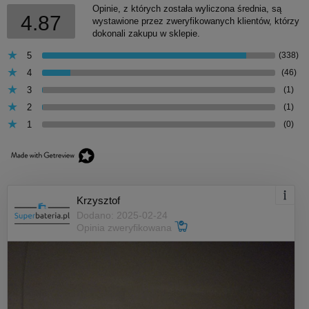
Opinie, z których została wyliczona średnia, są
4.87
wystawione przez zweryfikowanych klientów, którzy
dokonali zakupu w sklepie.
5
(338)
4
(46)
3
(1)
2
(1)
1
(0)
Krzysztof
Dodano: 2025-02-24
Opinia zweryfikowana