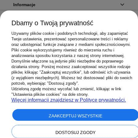
Informacje
Dbamy o Twoją prywatność
Twoje konto
Używamy plików cookie i podobnych technologii, aby zapamiętać
Twoje ustawienia, prezentować spersonalizowane treści i reklamy
oraz udostępniać funkcje związane z mediami społecznościowymi.
Pliki cookie wykorzystujemy również do mierzenia ruchu i
Sklep
analizowania sposobu korzystania z naszej strony internetowej.
Domyślnie włączone są jedynie pliki niezbędne do poprawnego
działania strony. Poniżej możesz zaakceptować wszystkie rodzaje
plików, klikając "Zaakceptuj wszystkie", lub odmówić ich używania
(z wyjątkiem niezbędnych). Możesz też dostosować pliki do swoich
potrzeb, wybierając "Dostosuj zgody".
603 658 272
Infolinia:
Udzieloną zgodę możesz wycofać lub zmienić, klikając w link
Sklep@Superbateria.pl
Mail:
"Ustawienia plików cookies" na dole strony.
(pon-pt 8:00-15:30)
Więcej informacji znajdziesz w Polityce prywatności.
ZAAKCEPTUJ WSZYSTKIE
pokaż pełną wersję strony
DOSTOSUJ ZGODY
Sklep internetowy Shoper Premium