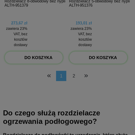
Rozdzielacz 8-obwodowy bez nypli
Rozdzielacz 5-obwodowy bez nypli
ALTH-951379
ALTH-951376
273,67 zł
193,01 zł
zawiera 23%
zawiera 23%
VAT, bez
VAT, bez
kosztów
kosztów
dostawy
dostawy
DO KOSZYKA
DO KOSZYKA
«
»
1
2
Do czego służą rozdzielacze
ogrzewania podłogowego?