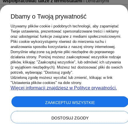
współpracować także z termostatami
i centralnymi
listwami sterującymi. Nasza szeroka oferta obejmuje
ogrzewanie
, w tym
ogrzewanie podłogowe wodne
i
Dbamy o Twoją prywatność
grzejniki
. Oprócz tego proponujemy m.in.:
zasobniki C.W.U.
,
Używamy plików cookie i podobnych technologii, aby zapamiętać
pompy
, a także
wyposażenie łazienek
. Zapraszamy!
Twoje ustawienia, prezentować spersonalizowane treści i reklamy
oraz udostępniać funkcje związane z mediami społecznościowymi.
Pliki cookie wykorzystujemy również do mierzenia ruchu i
Jak dobrać rozdzielacze do
analizowania sposobu korzystania z naszej strony internetowej.
Domyślnie włączone są jedynie pliki niezbędne do poprawnego
ogrzewania podłogowego do potrzeb
działania strony. Poniżej możesz zaakceptować wszystkie rodzaje
plików, klikając "Zaakceptuj wszystkie", lub odmówić ich używania
budynku
(z wyjątkiem niezbędnych). Możesz też dostosować pliki do swoich
potrzeb, wybierając "Dostosuj zgody".
Dobór odpowiednich elementów instalacji ma realny wpływ
Udzieloną zgodę możesz wycofać lub zmienić, klikając w link
"Ustawienia plików cookies" na dole strony.
na komfort użytkowania oraz koszty eksploatacji.
Więcej informacji znajdziesz w Polityce prywatności.
Rozdzielacze ogrzewania podłogowego powinny być
dopasowane nie tylko do liczby pętli grzewczych, ale
ZAAKCEPTUJ WSZYSTKIE
również do charakterystyki budynku, zapotrzebowania
cieplnego oraz sposobu sterowania temperaturą. W praktyce
DOSTOSUJ ZGODY
oznacza to konieczność uwzględnienia takich parametrów
jak
maksymalne ciśnienie robocze, zakres regulacji