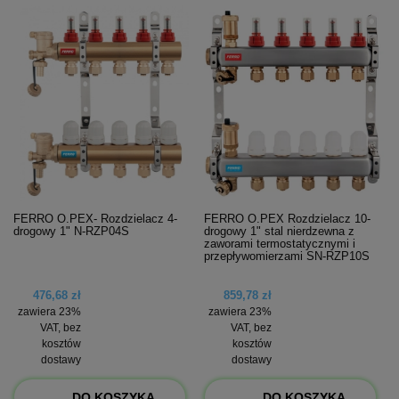
FERRO O.PEX- Rozdzielacz 4-
FERRO O.PEX Rozdzielacz 10-
drogowy 1" N-RZP04S
drogowy 1" stal nierdzewna z
zaworami termostatycznymi i
przepływomierzami SN-RZP10S
476,68 zł
859,78 zł
zawiera 23%
zawiera 23%
VAT, bez
VAT, bez
kosztów
kosztów
dostawy
dostawy
DO KOSZYKA
DO KOSZYKA