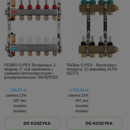
FERRO O.PEX Rozdzielacz 2-
TADline O.PEX - Rozdzielacz
drogowy 1" stal nierdzewna z
mosiężny 12-obwodowy ALTH-
zaworami termostatycznymi i
022771
przepływomierzami SN-RZP02S
298,57 zł
1 412,64 zł
zawiera 23%
zawiera 23%
VAT, bez
VAT, bez
kosztów
kosztów
dostawy
dostawy
DO KOSZYKA
DO KOSZYKA