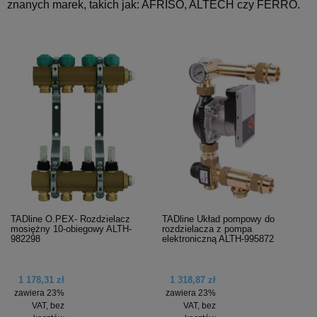
znanych marek, takich jak: AFRISO, ALTECH czy FERRO.
TADline O.PEX- Rozdzielacz
TADline Układ pompowy do
mosiężny 10-obiegowy ALTH-
rozdzielacza z pompa
982298
elektroniczną ALTH-995872
1 178,31 zł
1 318,87 zł
zawiera 23%
zawiera 23%
VAT, bez
VAT, bez