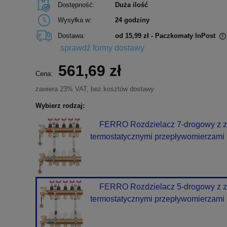
Dostępność:
Duża ilość
Wysyłka w:
24 godziny
Dostawa:
od 15,99 zł
- Paczkomaty InPost
sprawdź formy dostawy
Cena nie zawiera ewentualnych kosztów
561,69 zł
płatności
Cena:
zawiera 23% VAT, bez kosztów dostawy
Wybierz rodzaj:
FERRO Rozdzielacz 7-drogowy z 
termostatycznymi przepływomierzam
FERRO Rozdzielacz 5-drogowy z 
termostatycznymi przepływomierzam