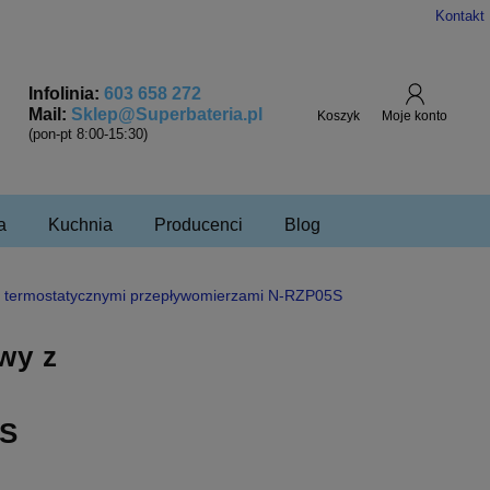
Kontakt
Infolinia:
603 658 272
Mail:
Sklep@Superbateria.pl
(pon-pt 8:00-15:30)
a
Kuchnia
Producenci
Blog
 termostatycznymi przepływomierzami N-RZP05S
wy z
5S