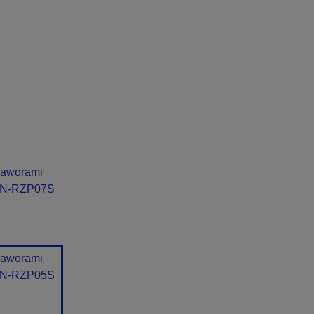
zaworami
i N-RZP07S
zaworami
i N-RZP05S