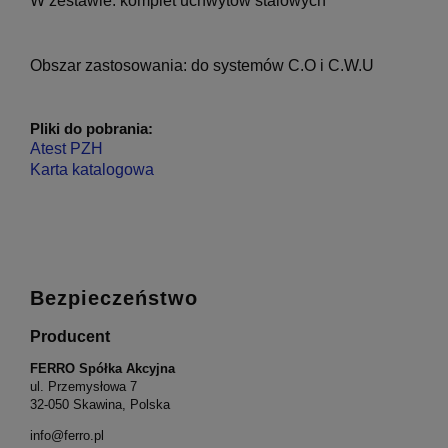
W zestawie:
komplet uchwytów stalowych
Obszar zastosowania:
do systemów C.O i C.W.U
Pliki do pobrania:
Atest PZH
Karta katalogowa
Bezpieczeństwo
Producent
FERRO Spółka Akcyjna
ul. Przemysłowa 7
32-050 Skawina, Polska
info@ferro.pl