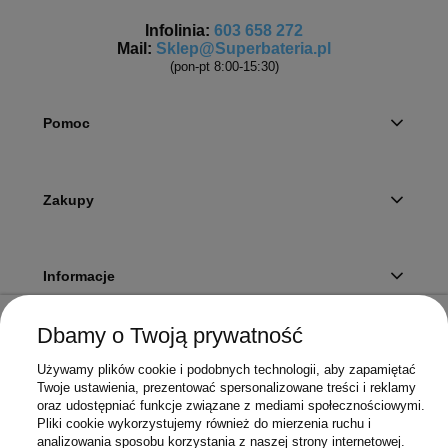
Infolinia:
603 658 272
Mail:
Sklep@Superbateria.pl
(pon-pt 8:00-15:30)
Pomoc
Zakupy
Informacje
Dbamy o Twoją prywatność
Twoje konto
Używamy plików cookie i podobnych technologii, aby zapamiętać
Twoje ustawienia, prezentować spersonalizowane treści i reklamy
oraz udostępniać funkcje związane z mediami społecznościowymi.
Pliki cookie wykorzystujemy również do mierzenia ruchu i
Sklep
analizowania sposobu korzystania z naszej strony internetowej.