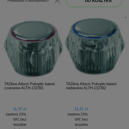
DO KOSZYKA
Powiadom o dostępności
TADline Altech Pokrętło baterii
TADline Altech Pokrętło baterii
czerwone ALTH-132391
niebieskie ALTH-132392
11,37 zł
11,37 zł
zawiera 23%
zawiera 23%
VAT, bez
VAT, bez
kosztów
kosztów