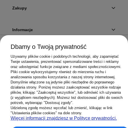
Zakupy
Informacje
Dbamy o Twoją prywatność
Twoje konto
Używamy plików cookie i podobnych technologii, aby zapamiętać
Twoje ustawienia, prezentować spersonalizowane treści i reklamy
oraz udostępniać funkcje związane z mediami społecznościowymi.
Pliki cookie wykorzystujemy również do mierzenia ruchu i
Sklep
analizowania sposobu korzystania z naszej strony internetowej.
Domyślnie włączone są jedynie pliki niezbędne do poprawnego
działania strony. Poniżej możesz zaakceptować wszystkie rodzaje
plików, klikając "Zaakceptuj wszystkie", lub odmówić ich używania
(z wyjątkiem niezbędnych). Możesz też dostosować pliki do swoich
potrzeb, wybierając "Dostosuj zgody".
603 658 272
Infolinia:
Udzieloną zgodę możesz wycofać lub zmienić, klikając w link
Sklep@Superbateria.pl
Mail:
"Ustawienia plików cookies" na dole strony.
(pon-pt 8:00-15:30)
Więcej informacji znajdziesz w Polityce prywatności.