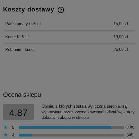
Koszty dostawy
Cena nie zawiera ewentualnych kosztów płatności
Paczkomaty InPost
15,99 zł
Kurier InPost
19,99 zł
Pobranie - kurier
25,00 zł
Ocena sklepu
Opinie, z których została wyliczona średnia, są
4.87
wystawione przez zweryfikowanych klientów, którzy
dokonali zakupu w sklepie.
5
(338)
4
(46)