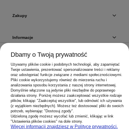
Zakupy
Informacje
Dbamy o Twoją prywatność
Twoje konto
Używamy plików cookie i podobnych technologii, aby zapamiętać
Twoje ustawienia, prezentować spersonalizowane treści i reklamy
oraz udostępniać funkcje związane z mediami społecznościowymi.
Pliki cookie wykorzystujemy również do mierzenia ruchu i
Sklep
analizowania sposobu korzystania z naszej strony internetowej.
Domyślnie włączone są jedynie pliki niezbędne do poprawnego
działania strony. Poniżej możesz zaakceptować wszystkie rodzaje
plików, klikając "Zaakceptuj wszystkie", lub odmówić ich używania
(z wyjątkiem niezbędnych). Możesz też dostosować pliki do swoich
potrzeb, wybierając "Dostosuj zgody".
603 658 272
Infolinia:
Udzieloną zgodę możesz wycofać lub zmienić, klikając w link
Sklep@Superbateria.pl
Mail:
"Ustawienia plików cookies" na dole strony.
(pon-pt 8:00-15:30)
Więcej informacji znajdziesz w Polityce prywatności.