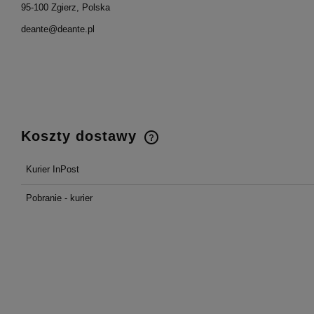
95-100 Zgierz, Polska
deante@deante.pl
Koszty dostawy
Kurier InPost
Cena nie zawiera ewentualnych
kosztów płatności
Pobranie - kurier