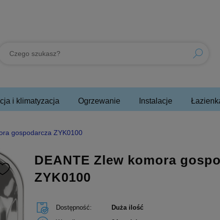
ja i klimatyzacja
Ogrzewanie
Instalacje
Łazienk
ra gospodarcza ZYK0100
DEANTE Zlew komora gospo
ZYK0100
Dostępność:
Duża ilość