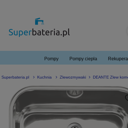
Pompy
Pompy ciepła
Rekuperac
Superbateria.pl
Kuchnia
Zlewozmywaki
DEANTE Zlew komo