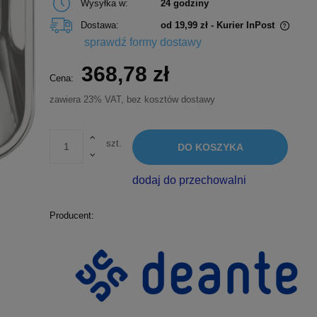
Wysyłka w:
24 godziny
Dostawa:
od 19,99 zł
- Kurier InPost
sprawdź formy dostawy
Cena nie zawiera ewentualnych kosztów
368,78 zł
płatności
Cena:
zawiera 23% VAT, bez kosztów dostawy
szt.
DO KOSZYKA
dodaj do przechowalni
Producent: