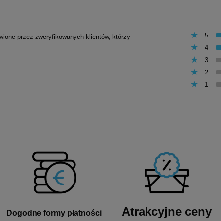
5
awione przez zweryfikowanych klientów, którzy
4
3
2
1
Atrakcyjne ceny
Dogodne formy płatności