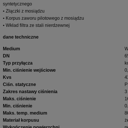
syntetycznego
• Złączki z mosiądzu
• Korpus zaworu pilotowego z mosiądzu
• Wkład filtra ze stali nierdzewnej
dane techniczne
Medium
W
DN
6
Typ przyłącza
k
Min. ciśnienie wejściowe
0
Kvs
4
Ciśn. statyczne
P
Zakres nastawy ciśnienia
3
Maks. ciśnienie
1
Min. ciśnienie
0
Maks. temp. medium
8
Materiał korpusu
ż
Wykończenie powierzchni
p