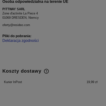
Osoba odpowiedzialna na terenie UE
PITTWAY SARL
Zone d'activite La Piece 4
01069 DRESDEN, Niemcy
oferty@resideo.com
Pliki do pobrania:
Deklaracja zgodności
Koszty dostawy
Cena nie zawiera ewentualnych kosztów płatności
Kurier InPost
19,99 zł