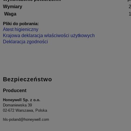
Wymiary
2
Waga
1
Pliki do pobrania:
Atest higieniczny
Krajowa deklaracja właściwości użytkowych
Deklaracja zgodności
Bezpieczeństwo
Producent
Honeywell Sp. z o.o.
Domaniewska 39
02-672 Warszawa, Polska
hls-poland@honeywell.com