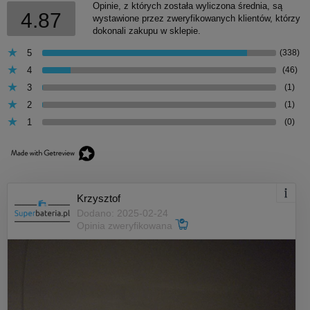
Opinie, z których została wyliczona średnia, są
4.87
wystawione przez zweryfikowanych klientów, którzy
dokonali zakupu w sklepie.
5
(338)
4
(46)
3
(1)
2
(1)
1
(0)
Krzysztof
Dodano: 2025-02-24
Opinia zweryfikowana