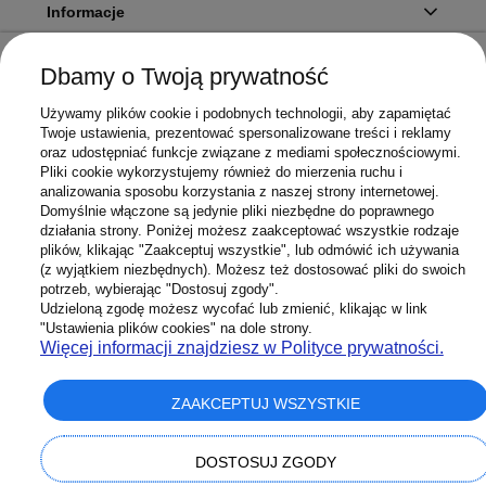
Informacje
Dbamy o Twoją prywatność
Twoje konto
Używamy plików cookie i podobnych technologii, aby zapamiętać
Twoje ustawienia, prezentować spersonalizowane treści i reklamy
oraz udostępniać funkcje związane z mediami społecznościowymi.
Pliki cookie wykorzystujemy również do mierzenia ruchu i
Sklep
analizowania sposobu korzystania z naszej strony internetowej.
Domyślnie włączone są jedynie pliki niezbędne do poprawnego
działania strony. Poniżej możesz zaakceptować wszystkie rodzaje
plików, klikając "Zaakceptuj wszystkie", lub odmówić ich używania
(z wyjątkiem niezbędnych). Możesz też dostosować pliki do swoich
potrzeb, wybierając "Dostosuj zgody".
603 658 272
Infolinia:
Udzieloną zgodę możesz wycofać lub zmienić, klikając w link
Sklep@Superbateria.pl
Mail:
"Ustawienia plików cookies" na dole strony.
(pon-pt 8:00-15:30)
Więcej informacji znajdziesz w Polityce prywatności.
ZAAKCEPTUJ WSZYSTKIE
pokaż pełną wersję strony
DOSTOSUJ ZGODY
Sklep internetowy Shoper Premium