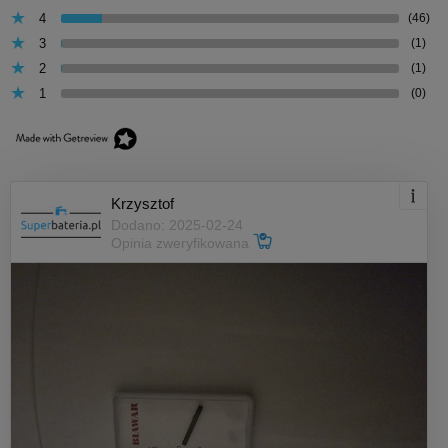
4
(46)
3
(1)
2
(1)
1
(0)
Krzysztof
Dodano: 2025-02-24
Opinia zweryfikowana