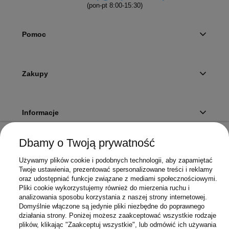
(pon-pt 8:00-15:30)
Pomoc
Zakupy
Informacje
Dbamy o Twoją prywatność
Twoje konto
Używamy plików cookie i podobnych technologii, aby zapamiętać
Twoje ustawienia, prezentować spersonalizowane treści i reklamy
oraz udostępniać funkcje związane z mediami społecznościowymi.
Pliki cookie wykorzystujemy również do mierzenia ruchu i
Sklep
analizowania sposobu korzystania z naszej strony internetowej.
Domyślnie włączone są jedynie pliki niezbędne do poprawnego
działania strony. Poniżej możesz zaakceptować wszystkie rodzaje
plików, klikając "Zaakceptuj wszystkie", lub odmówić ich używania