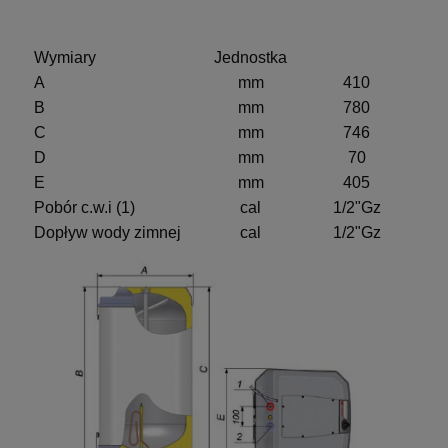
Wymiary
Jednostka
A
mm
410
B
mm
780
C
mm
746
D
mm
70
E
mm
405
Pobór c.w.i (1)
cal
1/2"Gz
Dopływ wody zimnej
cal
1/2"Gz