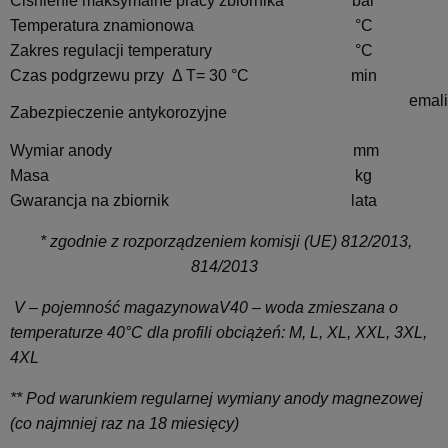
Ciśnienie maksymalne pracy zbiornika
bar
Temperatura znamionowa
°C
Zakres regulacji temperatury
°C
Czas podgrzewu przy Δ T= 30 °C
min
emali
Zabezpieczenie antykorozyjne
Wymiar anody
mm
Masa
kg
Gwarancja na zbiornik
lata
* zgodnie z rozporządzeniem komisji (UE) 812/2013,
814/2013
V – pojemność magazynowa
V40 – woda zmieszana o
temperaturze 40°C dla profili obciążeń: M, L, XL, XXL, 3XL,
4XL
** Pod warunkiem regularnej wymiany anody magnezowej
(co najmniej raz na 18 miesięcy)