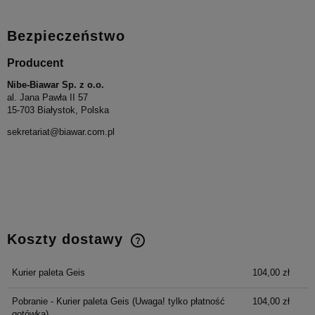
Bezpieczeństwo
Producent
Nibe-Biawar Sp. z o.o.
al. Jana Pawła II 57
15-703 Białystok, Polska
sekretariat@biawar.com.pl
Koszty dostawy
Cena nie zawiera ewentualnych kosztów płatności
Kurier paleta Geis
104,00 zł
Pobranie - Kurier paleta Geis
(Uwaga! tylko płatność
104,00 zł
gotówką)