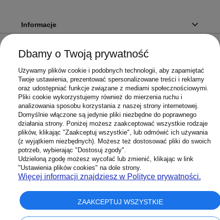
Informacje
Dbamy o Twoją prywatność
Twoje konto
Używamy plików cookie i podobnych technologii, aby zapamiętać
Twoje ustawienia, prezentować spersonalizowane treści i reklamy
oraz udostępniać funkcje związane z mediami społecznościowymi.
Pliki cookie wykorzystujemy również do mierzenia ruchu i
Sklep
analizowania sposobu korzystania z naszej strony internetowej.
Domyślnie włączone są jedynie pliki niezbędne do poprawnego
działania strony. Poniżej możesz zaakceptować wszystkie rodzaje
plików, klikając "Zaakceptuj wszystkie", lub odmówić ich używania
(z wyjątkiem niezbędnych). Możesz też dostosować pliki do swoich
potrzeb, wybierając "Dostosuj zgody".
603 658 272
Infolinia:
Udzieloną zgodę możesz wycofać lub zmienić, klikając w link
Sklep@Superbateria.pl
Mail:
"Ustawienia plików cookies" na dole strony.
(pon-pt 8:00-15:30)
Więcej informacji znajdziesz w Polityce prywatności.
ZAAKCEPTUJ WSZYSTKIE
pokaż pełną wersję strony