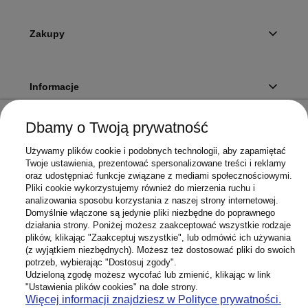
Zakupy
Informacje
Dbamy o Twoją prywatność
Twoje konto
Używamy plików cookie i podobnych technologii, aby zapamiętać
Twoje ustawienia, prezentować spersonalizowane treści i reklamy
oraz udostępniać funkcje związane z mediami społecznościowymi.
Pliki cookie wykorzystujemy również do mierzenia ruchu i
Sklep
analizowania sposobu korzystania z naszej strony internetowej.
Domyślnie włączone są jedynie pliki niezbędne do poprawnego
działania strony. Poniżej możesz zaakceptować wszystkie rodzaje
plików, klikając "Zaakceptuj wszystkie", lub odmówić ich używania
(z wyjątkiem niezbędnych). Możesz też dostosować pliki do swoich
potrzeb, wybierając "Dostosuj zgody".
603 658 272
Infolinia:
Udzieloną zgodę możesz wycofać lub zmienić, klikając w link
Sklep@Superbateria.pl
Mail:
"Ustawienia plików cookies" na dole strony.
(pon-pt 8:00-15:30)
Więcej informacji znajdziesz w Polityce prywatności.