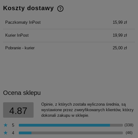
Koszty dostawy
Cena nie zawiera ewentualnych kosztów płatności
Paczkomaty InPost
15,99 zł
Kurier InPost
19,99 zł
Pobranie - kurier
25,00 zł
Ocena sklepu
Opinie, z których została wyliczona średnia, są
4.87
wystawione przez zweryfikowanych klientów, którzy
dokonali zakupu w sklepie.
5
(338)
4
(46)