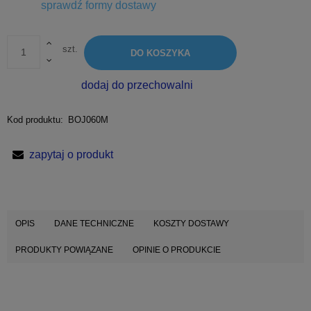
Cena nie zawiera ewentualnych kosztów płatności
sprawdź formy dostawy
szt.
DO KOSZYKA
dodaj do przechowalni
Kod produktu:
BOJ060M
zapytaj o produkt
OPIS
DANE TECHNICZNE
KOSZTY DOSTAWY
PRODUKTY POWIĄZANE
OPINIE O PRODUKCIE