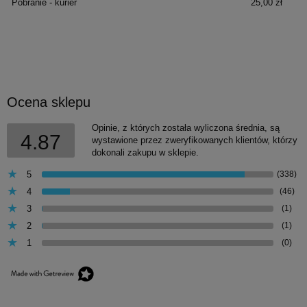
Pobranie - kurier
25,00 zł
Ocena sklepu
Opinie, z których została wyliczona średnia, są
4.87
wystawione przez zweryfikowanych klientów, którzy
dokonali zakupu w sklepie.
5
(338)
4
(46)
3
(1)
2
(1)
1
(0)