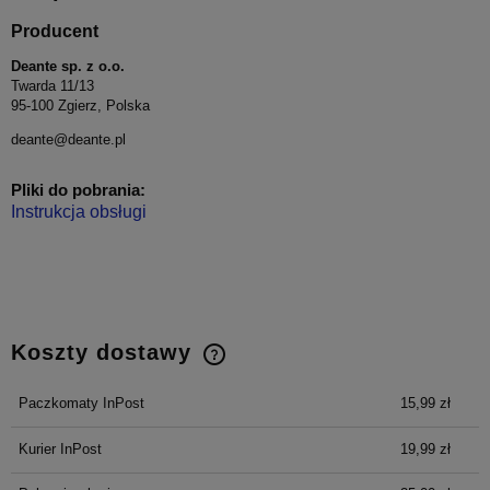
Producent
Deante sp. z o.o.
Twarda 11/13
95-100 Zgierz, Polska
deante@deante.pl
Pliki do pobrania:
Instrukcja obsługi
Koszty dostawy
Cena nie zawiera ewentualnych kosztów płatności
Paczkomaty InPost
15,99 zł
Kurier InPost
19,99 zł