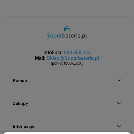
Infolinia:
603 658 272
Mail:
Sklep@Superbateria.pl
(pon-pt 8:00-15:30)
Pomoc
Zakupy
Informacje