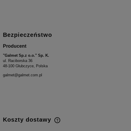
Bezpieczeństwo
Producent
"Galmet Sp.z o.o." Sp. K.
ul. Raciborska 36
48-100 Głubczyce, Polska
galmet@galmet.com.pl
Koszty dostawy
Cena nie zawiera ewentualnych kosztów płatności