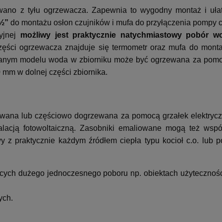
wano z tyłu ogrzewacza. Zapewnia to wygodny montaż i uła
 ½”
do montażu osłon czujników i mufa do przyłączenia pompy c
yjnej
możliwy jest praktycznie natychmiastowy pobór wo
zęści ogrzewacza znajduje się termometr oraz mufa do mont
owanym modelu woda w zbiorniku może być ogrzewana za pom
 mm w dolnej części zbiornika.
na lub częściowo dogrzewana za pomocą grzałek elektryczn
talacją fotowoltaiczną. Zasobniki emaliowane mogą też wsp
y z praktycznie każdym źródłem ciepła typu kocioł c.o. lub p
ych dużego jednoczesnego poboru np. obiektach użyteczności
ych.