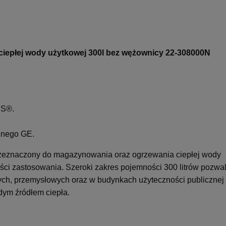
płej wody użytkowej 300l bez wężownicy 22-308000N
SS®.
znego GE.
zeznaczony do magazynowania oraz ogrzewania ciepłej wody
ości zastosowania. Szeroki zakres pojemności 300 litrów pozwa
ch, przemysłowych oraz w budynkach użyteczności publicznej
dym źródłem ciepła.