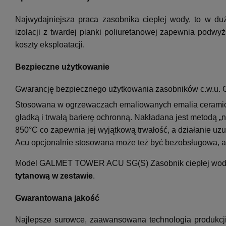
Najwydajniejsza praca zasobnika ciepłej wody, to w du
izolacji z
twardej pianki poliuretanowej
zapewnia podwyżs
koszty eksploatacji.
Bezpieczne użytkowanie
Gwarancję bezpiecznego użytkowania zasobników c.w.u. 
Stosowana w ogrzewaczach emaliowanych emalia cera
gładką i trwałą barierę ochronną. Nakładana jest metodą „
850°C co zapewnia jej wyjątkową trwałość, a działanie
Acu opcjonalnie stosowana może też być bezobsługowa, a
Model GALMET TOWER ACU SG(S) Zasobnik ciepłej wody
tytanową w zestawie
.
Gwarantowana jakość
Najlepsze surowce, zaawansowana technologia produkcji