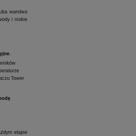
ruba warstwa
ody i niskie
yjne
.
orników
peraturze
waczu Tower
nodę
ażdym etapie