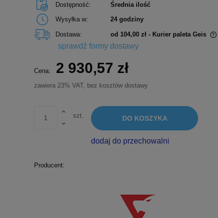
Dostępność:
Średnia ilość
Wysyłka w:
24 godziny
Dostawa:
od 104,00 zł
- Kurier paleta Geis
sprawdź formy dostawy
Cena nie zawiera ewentualnych kosztów
2 930,57 zł
płatności
Cena:
zawiera 23% VAT, bez kosztów dostawy
szt.
DO KOSZYKA
dodaj do przechowalni
Producent: