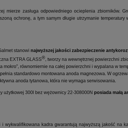
żej mierze zasługa odpowiedniego ocieplenia zbiorników. G
zoną ochronę, a tym samym długie utrzymanie temperatury w
Galmet stanowi
najwyższej jakości zabezpieczenie antykoroz
®
miczna EXTRA GLASS
, tworzy na wewnętrznej powierzchni zbi
na mokro”, równomiernie na całej powierzchni i wypalana w tem
 uzupełnia standardowo montowana anoda magnezowa. W ogrze
ktywna anoda tytanowa, która nie wymaga serwisowania.
 użytkowej 300l bez wężownicy 22-308000N
posiada małą a
 i wykwalifikowana kadra gwarantują najwyższą jakość na k