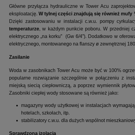
Główne przyłącza hydrauliczne w Tower Acu zaprojekto
eksploatację.
W tylnej części znajdują się również mufy
Dzięki zastosowaniu w instalacji c.w.u. pompy cyrkulac
temperaturze
, w każdym punkcie poboru. W przedniej c
elektrycznego „na korku” (Gw 6/4”). Dodatkowo w ofer
elektrycznego, montowanego na f
lanszy ø zewnętrznej 180
Zasilanie
Woda w zasobnikach Tower Acu może być w 100% ogrzewa
popularne rozwiązanie szczególnie w połączeniu z ins
miejską siecią ciepłowniczą, a poprzez wymiennik płytow
Zasobniki ciepłej wody stosowane są również jako:
magazyny wody użytkowej w instalacjach wymagając
hotelach, szkołach, itp.
stabilizatory c.w.u. dla dużych wspólnot mieszkaniow
Sprawdzona izolacja