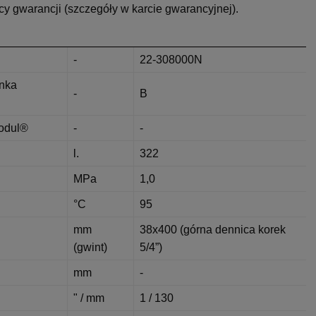
y gwarancji (szczegóły w karcie gwarancyjnej).
-
22-308000N
anka
-
B
eodul®
-
-
l.
322
MPa
1,0
°C
95
mm
38x400 (górna dennica korek
(gwint)
5/4”)
mm
-
" / mm
1 / 130