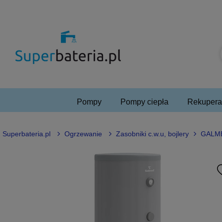
Pompy
Pompy ciepła
Rekuperac
Superbateria.pl
Ogrzewanie
Zasobniki c.w.u, bojlery
GALME