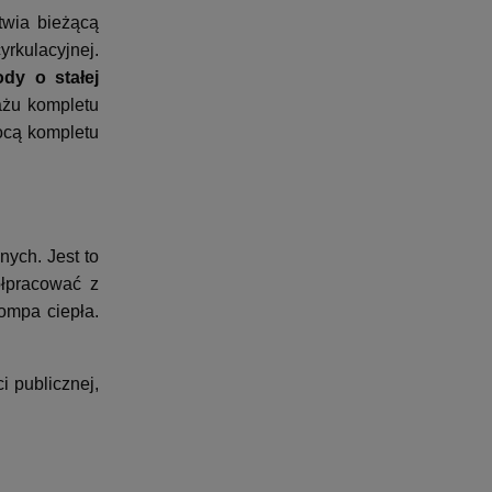
twia bieżącą
yrkulacyjnej.
dy o stałej
ażu kompletu
ocą kompletu
ych. Jest to
ółpracować z
ompa ciepła.
 publicznej,