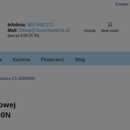
Kontakt
Infolinia:
603 658 272
Mail:
Sklep@Superbateria.pl
(pon-pt 8:00-15:30)
a
Kuchnia
Producenci
Blog
ownicy 22-308000N
)
owej
00N