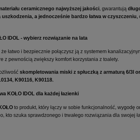
materiału ceramicznego
najwyższej
jakości
, gwarantują
dług
a uszkodzenia, a jednocześnie bardzo łatwa w czyszczeniu,
 IDOL - wybierz rozwiązanie na lata
że łatwo i bezpiecznie połączysz ją z systemem kanalizacyjny
 z pewnością zwiększy komfort korzystania z toalety.
możliwość
skompletowania miski z spłuczką z armaturą 6/3l o
0134, K90116, K90118.
wa KOŁO IDOL dla każdej łazienki
 KOŁO
to produkt, który łączy w sobie funkcjonalność, wygodę o
o, kto szuka sprawdzonego i trwałego rozwiązania dla swojej ła