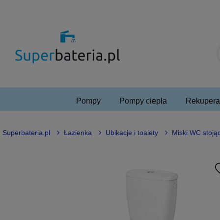
Pompy
Pompy ciepła
Rekuperac
Superbateria.pl
Łazienka
Ubikacje i toalety
Miski WC stoją