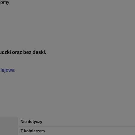
iomy
czki oraz bez deski.
 lejowa
Nie dotyczy
Z kołnierzem