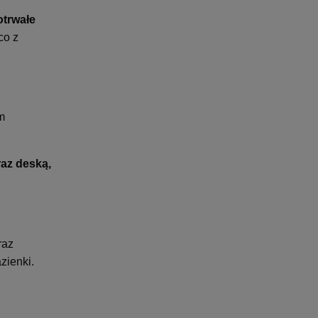
otrwałe
co z
m
raz deską,
raz
zienki.