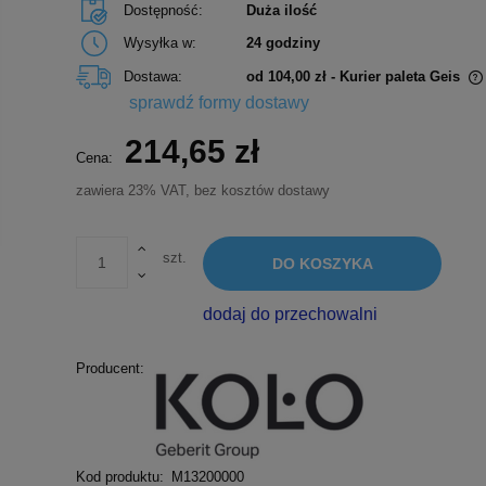
Dostępność:
Duża ilość
Wysyłka w:
24 godziny
Dostawa:
od 104,00 zł
- Kurier paleta Geis
sprawdź formy dostawy
Cena nie zawiera ewentualnych kosztów
214,65 zł
płatności
Cena:
zawiera 23% VAT, bez kosztów dostawy
szt.
DO KOSZYKA
dodaj do przechowalni
Producent:
Kod produktu:
M13200000