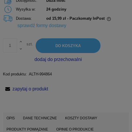
Dostępność:
Duża ilość
Wysyłka w:
24 godziny
Dostawa:
od 15,99 zł
- Paczkomaty InPost
Cena nie zawiera ewentualnych kosztów płatności
sprawdź formy dostawy
szt.
DO KOSZYKA
dodaj do przechowalni
Kod produktu:
ALTH-994864
zapytaj o produkt
OPIS
DANE TECHNICZNE
KOSZTY DOSTAWY
PRODUKTY POWIĄZANE
OPINIE O PRODUKCIE