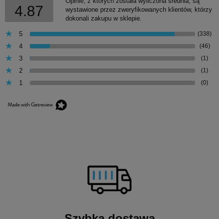
Opinie, z których została wyliczona średnia, są
4.87
wystawione przez zweryfikowanych klientów, którzy
dokonali zakupu w sklepie.
5
(338)
4
(46)
3
(1)
2
(1)
1
(0)
Szybka dostawa