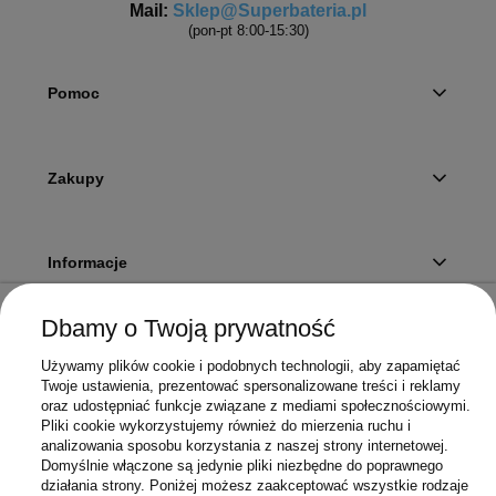
Mail:
Sklep@Superbateria.pl
(pon-pt 8:00-15:30)
Pomoc
Zakupy
Informacje
Dbamy o Twoją prywatność
Twoje konto
Używamy plików cookie i podobnych technologii, aby zapamiętać
Twoje ustawienia, prezentować spersonalizowane treści i reklamy
oraz udostępniać funkcje związane z mediami społecznościowymi.
Pliki cookie wykorzystujemy również do mierzenia ruchu i
Sklep
analizowania sposobu korzystania z naszej strony internetowej.
Domyślnie włączone są jedynie pliki niezbędne do poprawnego
działania strony. Poniżej możesz zaakceptować wszystkie rodzaje