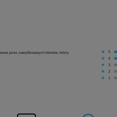
5
awione przez zweryfikowanych klientów, którzy
4
3
2
1