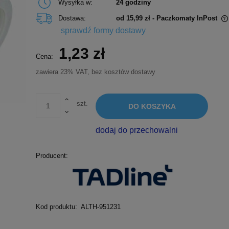
Wysyłka w:
24 godziny
Dostawa:
od 15,99 zł
- Paczkomaty InPost
sprawdź formy dostawy
Cena nie zawiera ewentualnych kosztów
1,23 zł
płatności
Cena:
zawiera 23% VAT, bez kosztów dostawy
szt.
DO KOSZYKA
dodaj do przechowalni
Producent:
Kod produktu:
ALTH-951231