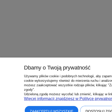
Dbamy o Twoją prywatność
Używamy plików cookie i podobnych technologii, aby zapami
cookie wykorzystujemy również do mierzenia ruchu i analizo
możesz zaakceptować wszystkie rodzaje plików, klikając "Z
zgody".
Udzieloną zgodę możesz wycofać lub zmienić, klikając w link
Więcej informacji znajdziesz w Polityce prywatnoś
ZAAKCEPTUJ WSZYSTKIE
DOSTOSUJ ZG