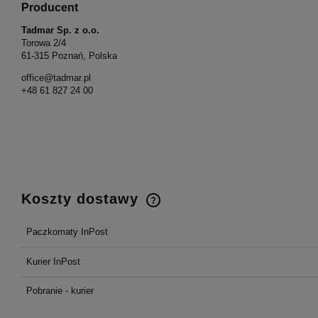
Producent
Tadmar Sp. z o.o.
Torowa 2/4
61-315 Poznań, Polska
office@tadmar.pl
+48 61 827 24 00
Koszty dostawy
Paczkomaty InPost
Cena nie zawiera ewentualnych
kosztów płatności
Kurier InPost
Pobranie - kurier