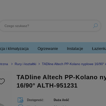
ja i klimatyzacja
Ogrzewanie
Instalacje
Łazienk
ętrzna
Rury i kształtki
TADline Altech PP-Kolano nyplowe 16/90
TADline Altech PP-Kolano n
16/90° ALTH-951231
Dostępność:
Duża ilość