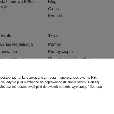
edaż hurtowa B2B i
Blog
tucje
O nas
Kontakt
 konto
Sklep
anie/ Rejestracja
Pompy
chowalnia
Pompy ciepła
e zamówienia
Rekuperacja i klimatyzacja
Ogrzewanie
Instalacje
udostępniać funkcje związane z mediami społecznościowymi. Pliki
Łazienka
są jedynie pliki niezbędne do poprawnego działania strony. Poniżej
Możesz też dostosować pliki do swoich potrzeb, wybierając "Dostosuj
Kuchnia
Producenci