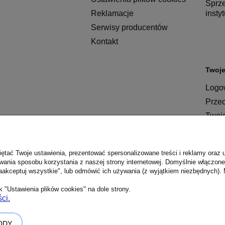
Sprz
Reklamacje
insty
Serwisy producentów
Kontakt
Twoje
Logow
Prze
Twoj
ętać Twoje ustawienia, prezentować spersonalizowane treści i reklamy oraz 
wania sposobu korzystania z naszej strony internetowej. Domyślnie włączone 
aakceptuj wszystkie", lub odmówić ich używania (z wyjątkiem niezbędnych). 
 "Ustawienia plików cookies" na dole strony.
ci.
ODY