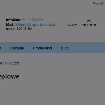
Kontakt
Infolinia:
603 658 272
Mail:
Sklep@Superbateria.pl
(pon-pt 8:00-15:30)
a
Kuchnia
Producenci
Blog
° ALTH-951231
yplowe