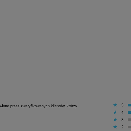
5
awione przez zweryfikowanych klientów, którzy
4
3
2