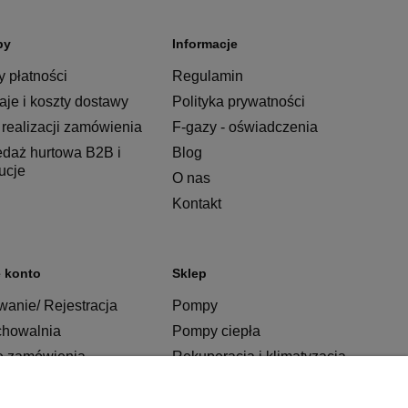
py
Informacje
 płatności
Regulamin
je i koszty dostawy
Polityka prywatności
realizacji zamówienia
F-gazy - oświadczenia
edaż hurtowa B2B i
Blog
tucje
O nas
Kontakt
 konto
Sklep
anie/ Rejestracja
Pompy
chowalnia
Pompy ciepła
e zamówienia
Rekuperacja i klimatyzacja
Ogrzewanie
Instalacje