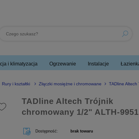
ja i klimatyzacja
Ogrzewanie
Instalacje
Łazienk
Rury i kształtki
Złączki mosiężne i chromowane
TADline Altech
TADline Altech Trójnik
chromowany 1/2" ALTH-9951
Dostępność:
brak towaru