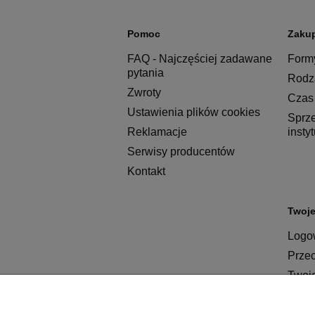
Pomoc
Zaku
FAQ - Najczęściej zadawane
Formy
pytania
Rodza
Zwroty
Czas 
Ustawienia plików cookies
Sprz
Reklamacje
insty
Serwisy producentów
Kontakt
Twoje
Logow
Prze
Twoj