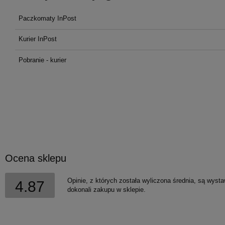
Paczkomaty InPost
Cena nie zawiera ewentualnych
kosztów płatności
Kurier InPost
Pobranie - kurier
Ocena sklepu
Opinie, z których została wyliczona średnia, są wyst
4.87
dokonali zakupu w sklepie.