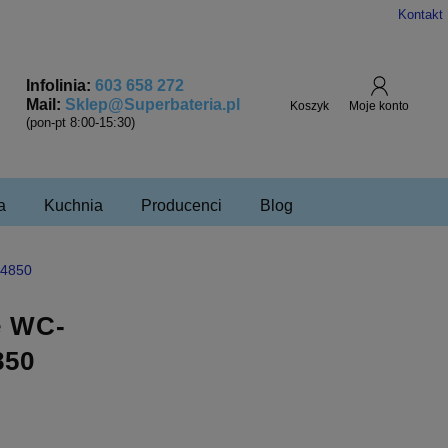
Kontakt
Infolinia:
603 658 272
Mail:
Sklep@Superbateria.pl
(pon-pt 8:00-15:30)
a
Kuchnia
Producenci
Blog
94850
e WC-
850