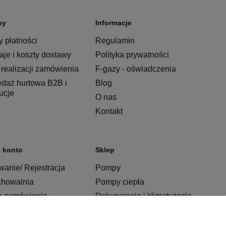
py
Informacje
 płatności
Regulamin
je i koszty dostawy
Polityka prywatności
realizacji zamówienia
F-gazy - oświadczenia
edaż hurtowa B2B i
Blog
tucje
O nas
Kontakt
 konto
Sklep
anie/ Rejestracja
Pompy
chowalnia
Pompy ciepła
e zamówienia
Rekuperacja i klimatyzacja
Ogrzewanie
Instalacje