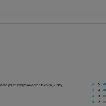
5
awione przez zweryfikowanych klientów, którzy
4
3
2