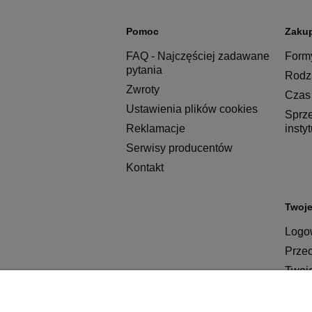
Pomoc
Zaku
FAQ - Najczęściej zadawane
Formy
pytania
Rodza
Zwroty
Czas 
Ustawienia plików cookies
Sprz
Reklamacje
insty
Serwisy producentów
Kontakt
Twoje
Logow
Prze
Twoj