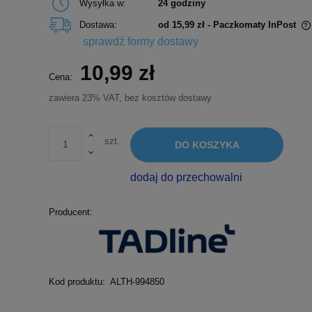
Wysyłka w:
24 godziny
Dostawa:
od 15,99 zł
- Paczkomaty InPost
sprawdź formy dostawy
Cena nie zawiera ewentualnych kosztów
10,99 zł
płatności
Cena:
zawiera 23% VAT, bez kosztów dostawy
szt.
DO KOSZYKA
dodaj do przechowalni
Producent:
Kod produktu:
ALTH-994850