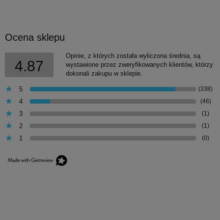
Ocena sklepu
Opinie, z których została wyliczona średnia, są
4.87
wystawione przez zweryfikowanych klientów, którzy
dokonali zakupu w sklepie.
5
(338)
4
(46)
3
(1)
2
(1)
1
(0)