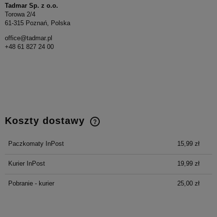
Tadmar Sp. z o.o.
Torowa 2/4
61-315 Poznań, Polska
office@tadmar.pl
+48 61 827 24 00
Koszty dostawy
Cena nie zawiera ewentualnych kosztów płatności
Paczkomaty InPost
15,99 zł
Kurier InPost
19,99 zł
Pobranie - kurier
25,00 zł