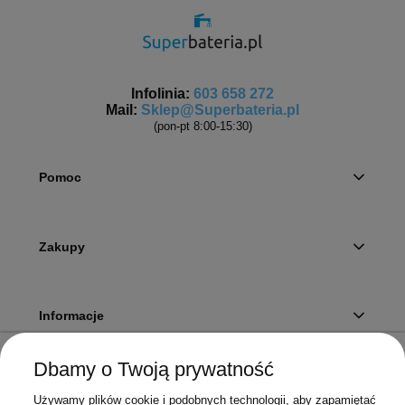
Infolinia:
603 658 272
Mail:
Sklep@Superbateria.pl
(pon-pt 8:00-15:30)
Pomoc
Zakupy
Informacje
Dbamy o Twoją prywatność
Twoje konto
Używamy plików cookie i podobnych technologii, aby zapamiętać