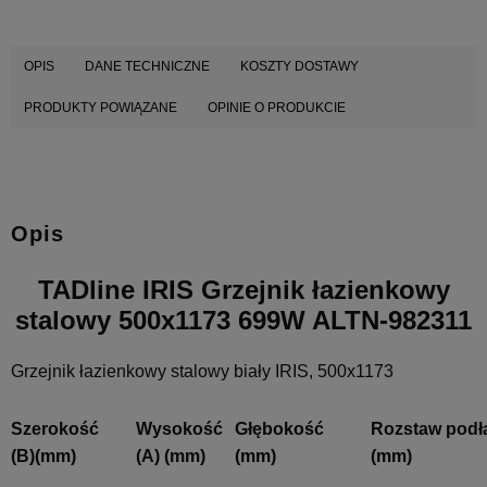
OPIS
DANE TECHNICZNE
KOSZTY DOSTAWY
PRODUKTY POWIĄZANE
OPINIE O PRODUKCIE
Opis
TADline IRIS Grzejnik łazienkowy
stalowy 500x1173 699W ALTN-982311
Grzejnik łazienkowy stalowy biały IRIS, 500x1173
Szerokość
Wysokość
Głębokość
Rozstaw
podł
(B)(mm)
(A) (mm)
(mm)
(mm)