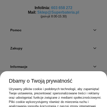
Infolinia:
603 658 272
Mail:
Sklep@Superbateria.pl
(pon-pt 8:00-15:30)
Pomoc
Zakupy
Informacje
Dbamy o Twoją prywatność
Twoje konto
Używamy plików cookie i podobnych technologii, aby zapamiętać
Twoje ustawienia, prezentować spersonalizowane treści i reklamy
oraz udostępniać funkcje związane z mediami społecznościowymi.
Pliki cookie wykorzystujemy również do mierzenia ruchu i
Sklep
analizowania sposobu korzystania z naszej strony internetowej.