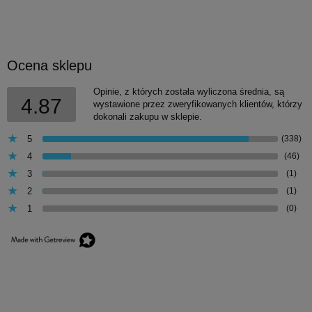
Ocena sklepu
Opinie, z których została wyliczona średnia, są
4.87
wystawione przez zweryfikowanych klientów, którzy
dokonali zakupu w sklepie.
5
(338)
4
(46)
3
(1)
2
(1)
1
(0)