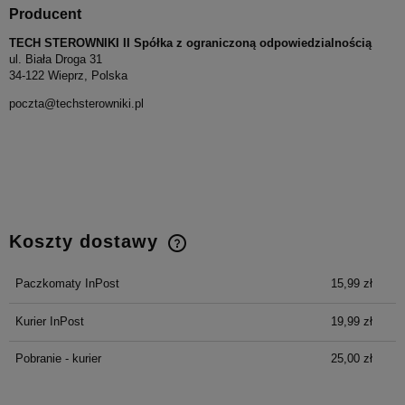
Producent
TECH STEROWNIKI II Spółka z ograniczoną odpowiedzialnością
ul. Biała Droga 31
34-122 Wieprz, Polska
poczta@techsterowniki.pl
Koszty dostawy
Cena nie zawiera ewentualnych kosztów płatności
Paczkomaty InPost
15,99 zł
Kurier InPost
19,99 zł
Pobranie - kurier
25,00 zł