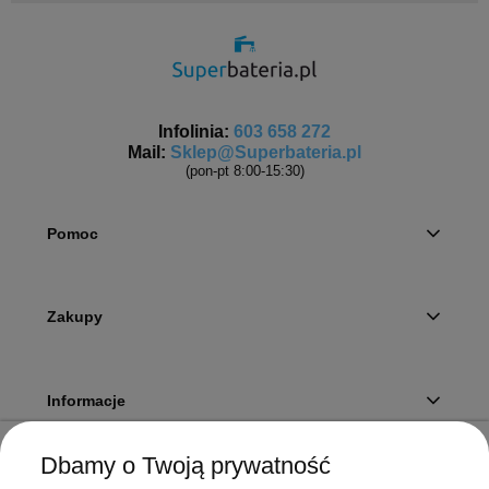
Infolinia:
603 658 272
Mail:
Sklep@Superbateria.pl
(pon-pt 8:00-15:30)
Pomoc
Zakupy
Informacje
Dbamy o Twoją prywatność
Twoje konto