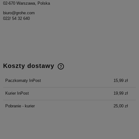
02-670 Warszawa, Polska
biuro@grohe.com
022/ 54 32 640
Koszty dostawy
Cena nie zawiera ewentualnych kosztów płatności
Paczkomaty InPost
15,99 zł
Kurier InPost
19,99 zł
Pobranie - kurier
25,00 zł