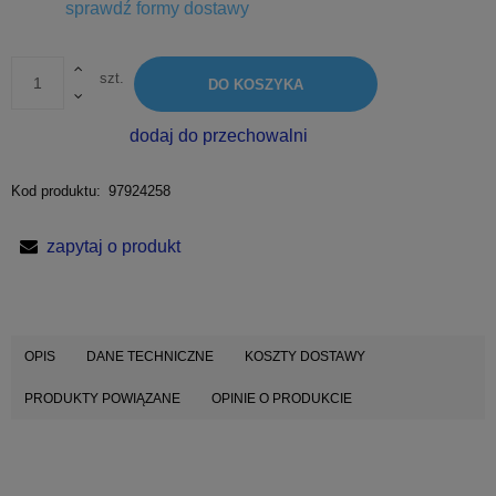
Cena nie zawiera ewentualnych kosztów płatności
sprawdź formy dostawy
szt.
DO KOSZYKA
dodaj do przechowalni
Kod produktu:
97924258
zapytaj o produkt
OPIS
DANE TECHNICZNE
KOSZTY DOSTAWY
PRODUKTY POWIĄZANE
OPINIE O PRODUKCIE