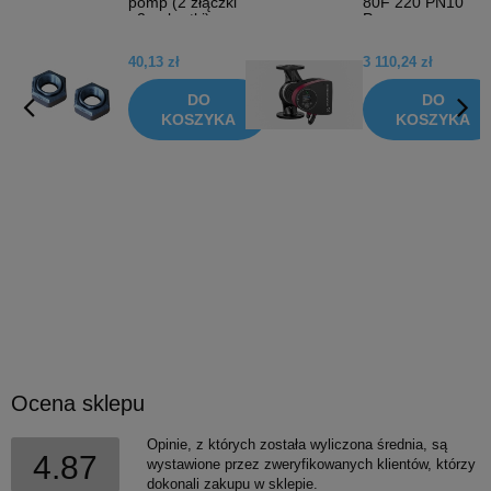
0
pomp (2 złączki
80F 220 PN10
+2 nakrętki)
Pompa
32/50 615-C-
obiegowa do
32/50
c.o. 98333874
40,13 zł
3 110,24 zł
DO
DO
A
KOSZYKA
KOSZYKA
Ocena sklepu
Opinie, z których została wyliczona średnia, są
4.87
wystawione przez zweryfikowanych klientów, którzy
dokonali zakupu w sklepie.